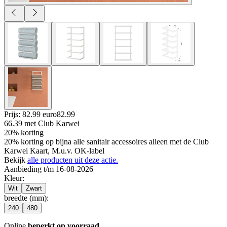
Prijs: 82.99 euro
82
.
99
66.39
met Club Karwei
20% korting
20% korting op bijna alle sanitair accessoires alleen met de Club
Karwei Kaart, M.u.v. OK-label
Bekijk
alle producten uit deze actie.
Aanbieding t/m 16-08-2026
Kleur
:
Wit
Zwart
breedte (mm)
:
240
480
Online
beperkt op voorraad