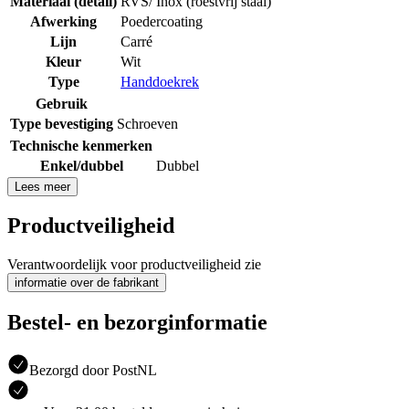
Materiaal (detail)
RVS/ Inox (roestvrij staal)
Afwerking
Poedercoating
Lijn
Carré
Kleur
Wit
Type
Handdoekrek
Gebruik
Type bevestiging
Schroeven
Technische kenmerken
Enkel/dubbel
Dubbel
Lees meer
Productveiligheid
Verantwoordelijk voor productveiligheid zie
informatie over de fabrikant
Bestel- en bezorginformatie
Bezorgd door PostNL