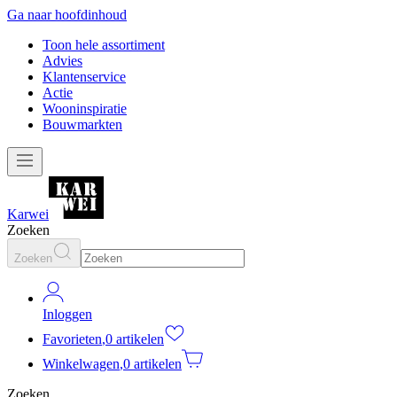
Ga naar hoofdinhoud
Toon hele assortiment
Advies
Klantenservice
Actie
Wooninspiratie
Bouwmarkten
Karwei
Zoeken
Zoeken
Inloggen
Favorieten
,
0 artikelen
Winkelwagen
,
0 artikelen
Zoeken