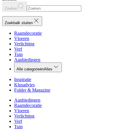
Zoeken
Zoekbalk sluiten
Raamdecoratie
Vloeren
Verlichting
Verf
Tuin
Aanbiedingen
Alle categorieën
Alles
Inspiratie
Klusadvies
Folder & Magazine
Aanbiedingen
Raamdecoratie
Vloeren
Verlichting
Verf
Tuin