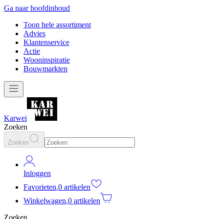
Ga naar hoofdinhoud
Toon hele assortiment
Advies
Klantenservice
Actie
Wooninspiratie
Bouwmarkten
Karwei
Zoeken
Zoeken
Inloggen
Favorieten
,
0 artikelen
Winkelwagen
,
0 artikelen
Zoeken