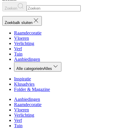
Zoeken
Zoekbalk sluiten
Raamdecoratie
Vloeren
Verlichting
Verf
Tuin
Aanbiedingen
Alle categorieën
Alles
Inspiratie
Klusadvies
Folder & Magazine
Aanbiedingen
Raamdecoratie
Vloeren
Verlichting
Verf
Tuin