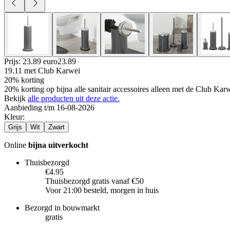
Prijs: 23.89 euro
23
.
89
19.11
met Club Karwei
20% korting
20% korting op bijna alle sanitair accessoires alleen met de Club Ka
Bekijk
alle producten uit deze actie.
Aanbieding t/m 16-08-2026
Kleur
:
Grijs
Wit
Zwart
Online
bijna uitverkocht
Thuisbezorgd
€4.95
Thuisbezorgd gratis vanaf €50
Voor 21:00 besteld, morgen in huis
Bezorgd in bouwmarkt
gratis