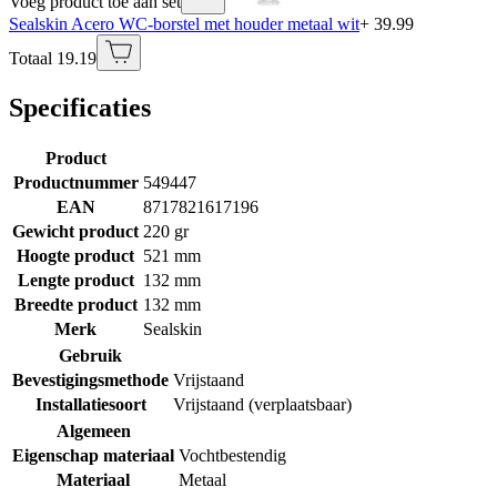
Voeg product toe aan set
Sealskin Acero WC-borstel met houder metaal wit
+ 39.99
Totaal 19.19
Specificaties
Product
Productnummer
549447
EAN
8717821617196
Gewicht product
220 gr
Hoogte product
521 mm
Lengte product
132 mm
Breedte product
132 mm
Merk
Sealskin
Gebruik
Bevestigingsmethode
Vrijstaand
Installatiesoort
Vrijstaand (verplaatsbaar)
Algemeen
Eigenschap materiaal
Vochtbestendig
Materiaal
Metaal