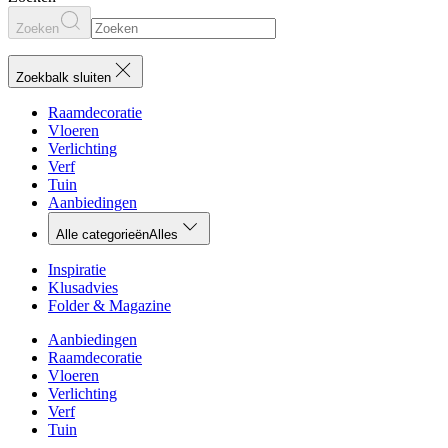
Zoeken
Zoekbalk sluiten
Raamdecoratie
Vloeren
Verlichting
Verf
Tuin
Aanbiedingen
Alle categorieën
Alles
Inspiratie
Klusadvies
Folder & Magazine
Aanbiedingen
Raamdecoratie
Vloeren
Verlichting
Verf
Tuin