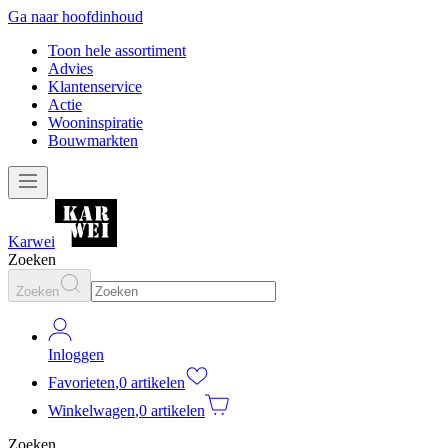
Ga naar hoofdinhoud
Toon hele assortiment
Advies
Klantenservice
Actie
Wooninspiratie
Bouwmarkten
Karwei
Zoeken
Zoeken
Inloggen
Favorieten
,
0 artikelen
Winkelwagen
,
0 artikelen
Zoeken