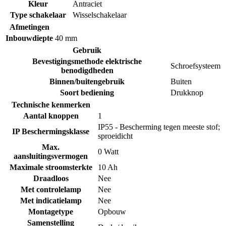
Kleur
Antraciet
Type schakelaar
Wisselschakelaar
Afmetingen
Inbouwdiepte
40 mm
Gebruik
Bevestigingsmethode elektrische
Schroefsysteem
benodigdheden
Binnen/buitengebruik
Buiten
Soort bediening
Drukknop
Technische kenmerken
Aantal knoppen
1
IP55 - Bescherming tegen meeste stof;
IP Beschermingsklasse
sproeidicht
Max.
0 Watt
aansluitingsvermogen
Maximale stroomsterkte
10 Ah
Draadloos
Nee
Met controlelamp
Nee
Met indicatielamp
Nee
Montagetype
Opbouw
Samenstelling