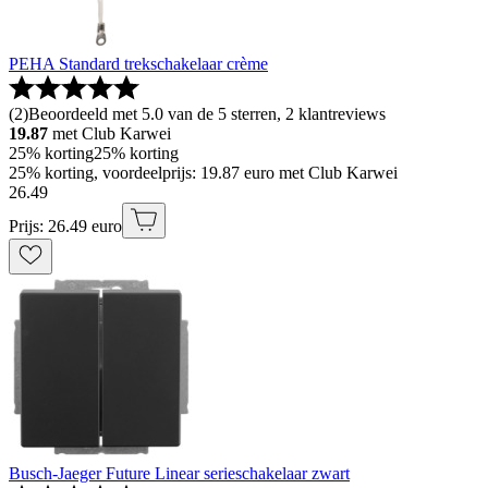
PEHA Standard trekschakelaar crème
(
2
)
Beoordeeld met 5.0 van de 5 sterren, 2 klantreviews
19.87
met Club Karwei
25% korting
25% korting
25% korting, voordeelprijs: 19.87 euro met Club Karwei
26
.
49
Prijs: 26.49 euro
Busch-Jaeger Future Linear serieschakelaar zwart