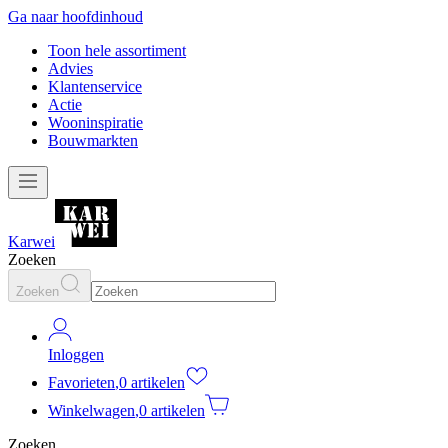
Ga naar hoofdinhoud
Toon hele assortiment
Advies
Klantenservice
Actie
Wooninspiratie
Bouwmarkten
Karwei
Zoeken
Zoeken
Inloggen
Favorieten
,
0 artikelen
Winkelwagen
,
0 artikelen
Zoeken