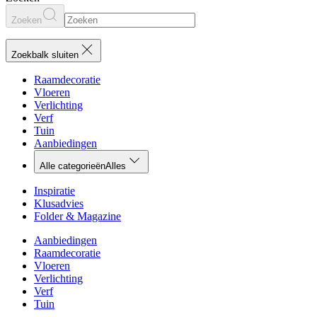
Zoeken
Zoekbalk sluiten
Raamdecoratie
Vloeren
Verlichting
Verf
Tuin
Aanbiedingen
Alle categorieën
Alles
Inspiratie
Klusadvies
Folder & Magazine
Aanbiedingen
Raamdecoratie
Vloeren
Verlichting
Verf
Tuin