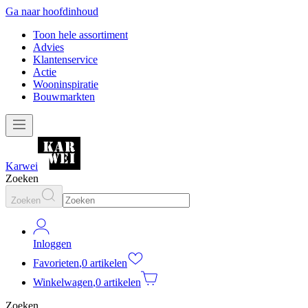
Ga naar hoofdinhoud
Toon hele assortiment
Advies
Klantenservice
Actie
Wooninspiratie
Bouwmarkten
Karwei
Zoeken
Zoeken
Inloggen
Favorieten
,
0 artikelen
Winkelwagen
,
0 artikelen
Zoeken