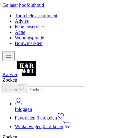
Ga naar hoofdinhoud
Toon hele assortiment
Advies
Klantenservice
Actie
Wooninspiratie
Bouwmarkten
Karwei
Zoeken
Zoeken
Inloggen
Favorieten
,
0 artikelen
Winkelwagen
,
0 artikelen
Zoeken