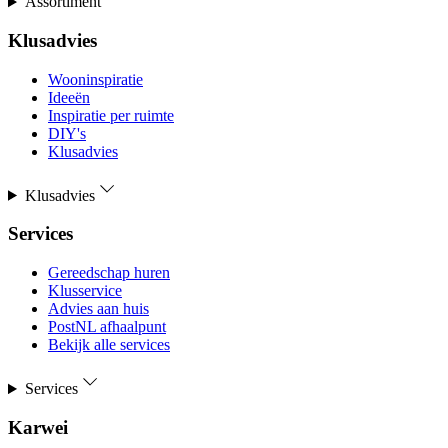
Assortiment
Klusadvies
Wooninspiratie
Ideeën
Inspiratie per ruimte
DIY's
Klusadvies
Klusadvies
Services
Gereedschap huren
Klusservice
Advies aan huis
PostNL afhaalpunt
Bekijk alle services
Services
Karwei