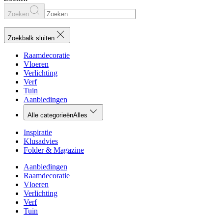
Zoeken
Zoekbalk sluiten
Raamdecoratie
Vloeren
Verlichting
Verf
Tuin
Aanbiedingen
Alle categorieën
Alles
Inspiratie
Klusadvies
Folder & Magazine
Aanbiedingen
Raamdecoratie
Vloeren
Verlichting
Verf
Tuin