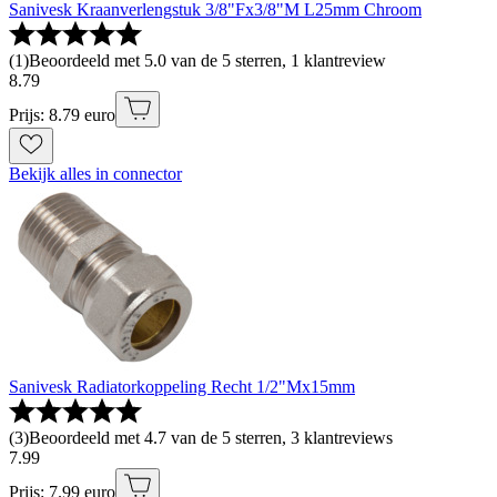
Sanivesk Kraanverlengstuk 3/8"Fx3/8"M L25mm Chroom
(
1
)
Beoordeeld met 5.0 van de 5 sterren, 1 klantreview
8
.
79
Prijs: 8.79 euro
Bekijk alles in connector
Sanivesk Radiatorkoppeling Recht 1/2"Mx15mm
(
3
)
Beoordeeld met 4.7 van de 5 sterren, 3 klantreviews
7
.
99
Prijs: 7.99 euro