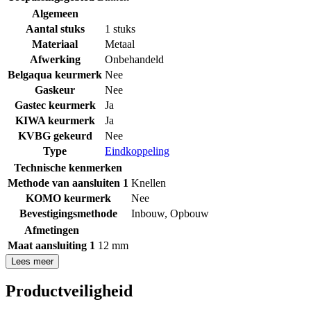
Algemeen
Aantal stuks
1 stuks
Materiaal
Metaal
Afwerking
Onbehandeld
Belgaqua keurmerk
Nee
Gaskeur
Nee
Gastec keurmerk
Ja
KIWA keurmerk
Ja
KVBG gekeurd
Nee
Type
Eindkoppeling
Technische kenmerken
Methode van aansluiten 1
Knellen
KOMO keurmerk
Nee
Bevestigingsmethode
Inbouw
,
Opbouw
Afmetingen
Maat aansluiting 1
12 mm
Lees meer
Productveiligheid