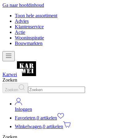
Ga naar hoofdinhoud
Toon hele assortiment
Advies
Klantenservice
Actie
Wooninspiratie
Bouwmarkten
Karwei
Zoeken
Zoeken
Inloggen
Favorieten
,
0 artikelen
Winkelwagen
,
0 artikelen
Zoeken