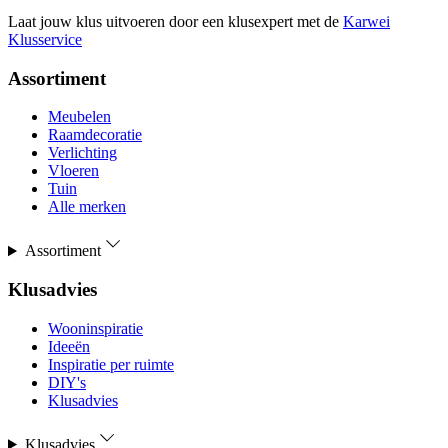
Laat jouw klus uitvoeren door een klusexpert met de
Karwei
Klusservice
Assortiment
Meubelen
Raamdecoratie
Verlichting
Vloeren
Tuin
Alle merken
Assortiment
Klusadvies
Wooninspiratie
Ideeën
Inspiratie per ruimte
DIY's
Klusadvies
Klusadvies