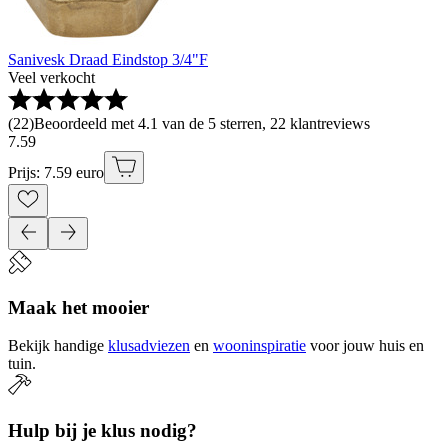
Sanivesk Draad Eindstop 3/4"F
Veel verkocht
(
22
)
Beoordeeld met 4.1 van de 5 sterren, 22 klantreviews
7
.
59
Prijs: 7.59 euro
Maak het mooier
Bekijk handige
klusadviezen
en
wooninspiratie
voor jouw huis en
tuin.
Hulp bij je klus nodig?