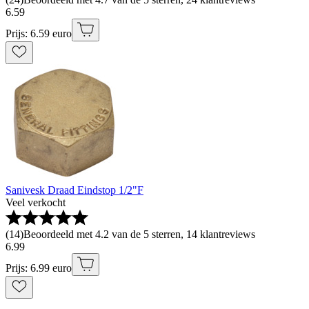
6
.
59
Prijs: 6.59 euro
Sanivesk Draad Eindstop 1/2"F
Veel verkocht
(
14
)
Beoordeeld met 4.2 van de 5 sterren, 14 klantreviews
6
.
99
Prijs: 6.99 euro