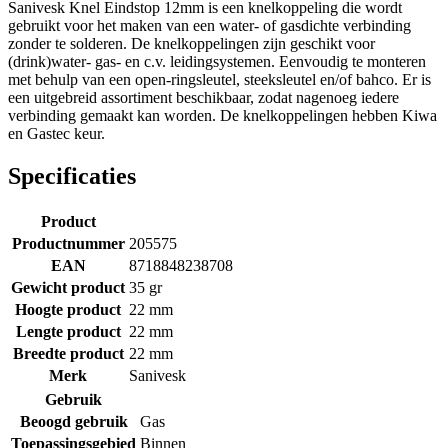
Sanivesk Knel Eindstop 12mm is een knelkoppeling die wordt
gebruikt voor het maken van een water- of gasdichte verbinding
zonder te solderen. De knelkoppelingen zijn geschikt voor
(drink)water- gas- en c.v. leidingsystemen. Eenvoudig te monteren
met behulp van een open-ringsleutel, steeksleutel en/of bahco. Er is
een uitgebreid assortiment beschikbaar, zodat nagenoeg iedere
verbinding gemaakt kan worden. De knelkoppelingen hebben Kiwa
en Gastec keur.
Specificaties
Product
Productnummer
205575
EAN
8718848238708
Gewicht product
35 gr
Hoogte product
22 mm
Lengte product
22 mm
Breedte product
22 mm
Merk
Sanivesk
Gebruik
Beoogd gebruik
Gas
Toepassingsgebied
Binnen