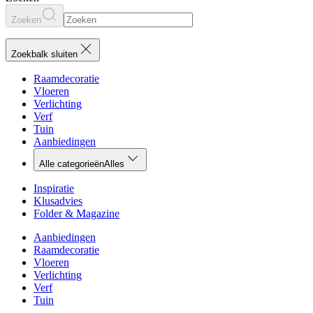
Zoeken
Zoekbalk sluiten
Raamdecoratie
Vloeren
Verlichting
Verf
Tuin
Aanbiedingen
Alle categorieën
Alles
Inspiratie
Klusadvies
Folder & Magazine
Aanbiedingen
Raamdecoratie
Vloeren
Verlichting
Verf
Tuin