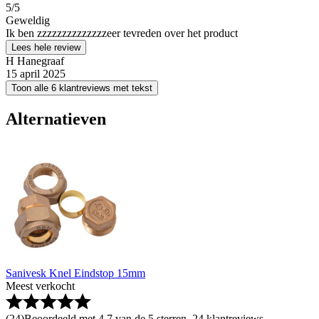
5
/5
Geweldig
Ik ben zzzzzzzzzzzzzzeer tevreden over het product
Lees hele review
H Hanegraaf
15 april 2025
Toon alle 6 klantreviews met tekst
Alternatieven
Sanivesk Knel Eindstop 15mm
Meest verkocht
(
24
)
Beoordeeld met 4.7 van de 5 sterren, 24 klantreviews