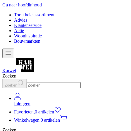
Ga naar hoofdinhoud
Toon hele assortiment
Advies
Klantenservice
Actie
Wooninspiratie
Bouwmarkten
Karwei
Zoeken
Zoeken
Inloggen
Favorieten
,
0 artikelen
Winkelwagen
,
0 artikelen
Zoeken