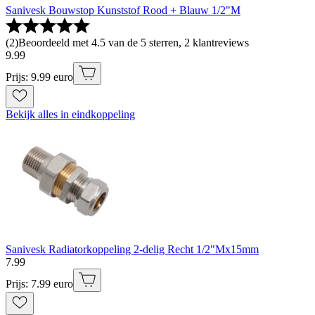
Sanivesk Bouwstop Kunststof Rood + Blauw 1/2"M
(
2
)
Beoordeeld met 4.5 van de 5 sterren, 2 klantreviews
9
.
99
Prijs: 9.99 euro
Bekijk alles in eindkoppeling
Sanivesk Radiatorkoppeling 2-delig Recht 1/2"Mx15mm
7
.
99
Prijs: 7.99 euro