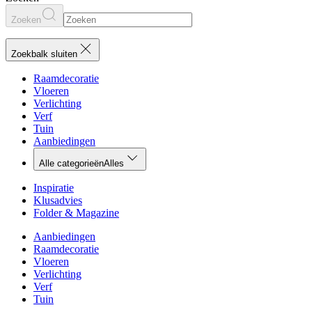
Zoeken
Zoekbalk sluiten
Raamdecoratie
Vloeren
Verlichting
Verf
Tuin
Aanbiedingen
Alle categorieën
Alles
Inspiratie
Klusadvies
Folder & Magazine
Aanbiedingen
Raamdecoratie
Vloeren
Verlichting
Verf
Tuin