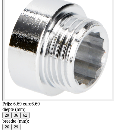
Prijs: 6.69 euro
6
.
69
diepte (mm)
:
29
36
61
breedte (mm)
:
26
29