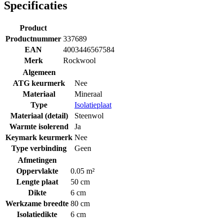
Specificaties
Product
Productnummer
337689
EAN
4003446567584
Merk
Rockwool
Algemeen
ATG keurmerk
Nee
Materiaal
Mineraal
Type
Isolatieplaat
Materiaal (detail)
Steenwol
Warmte isolerend
Ja
Keymark keurmerk
Nee
Type verbinding
Geen
Afmetingen
Oppervlakte
0.05 m²
Lengte plaat
50 cm
Dikte
6 cm
Werkzame breedte
80 cm
Isolatiedikte
6 cm