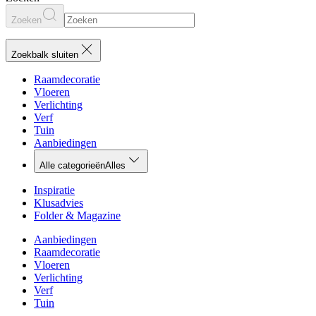
Zoeken
Zoekbalk sluiten
Raamdecoratie
Vloeren
Verlichting
Verf
Tuin
Aanbiedingen
Alle categorieën
Alles
Inspiratie
Klusadvies
Folder & Magazine
Aanbiedingen
Raamdecoratie
Vloeren
Verlichting
Verf
Tuin