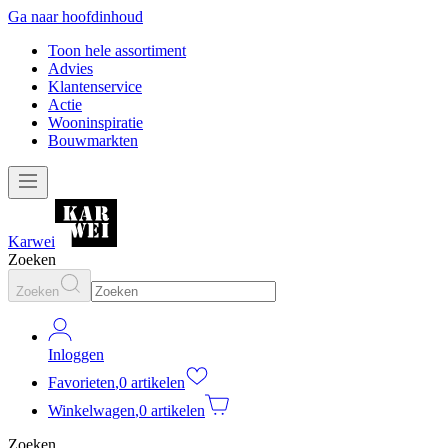
Ga naar hoofdinhoud
Toon hele assortiment
Advies
Klantenservice
Actie
Wooninspiratie
Bouwmarkten
Karwei
Zoeken
Zoeken
Inloggen
Favorieten
,
0 artikelen
Winkelwagen
,
0 artikelen
Zoeken