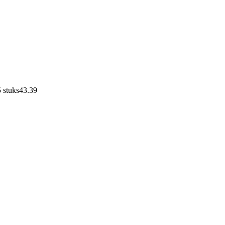
 stuks
43.39