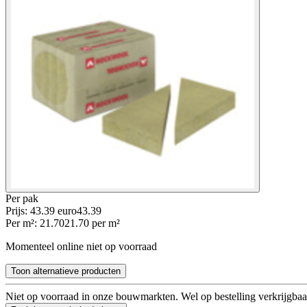
Per
pak
Prijs: 43.39 euro
43
.
39
Per
m²
:
21.70
21.70
per
m²
Momenteel online niet op voorraad
Toon alternatieve producten
Niet op voorraad in onze bouwmarkten. Wel op bestelling verkrijgbaa