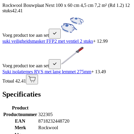
Rockwool Bouwplaat Next 100 x 60 cm 4,5 cm 7,2 m² (Rd 1.2) 12
stuks
42.41
Voeg product toe aan set
suki veiligheidsmasker FFP2 met ventiel 2 stuks
+ 12.99
Voeg product toe aan set
Suki isolatiemes RVS met lang lemmet 275mm
+ 13.49
Totaal 42.41
Specificaties
Product
Productnummer
322305
EAN
8718232448720
Merk
Rockwool