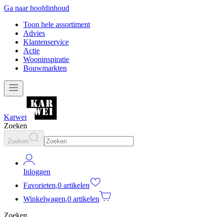
Ga naar hoofdinhoud
Toon hele assortiment
Advies
Klantenservice
Actie
Wooninspiratie
Bouwmarkten
Karwei
Zoeken
Zoeken
Inloggen
Favorieten
,
0 artikelen
Winkelwagen
,
0 artikelen
Zoeken