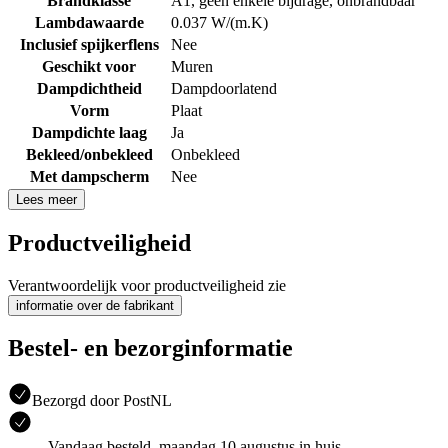
Brandklasse
A1, geen enkele bijdrage, onbrandbaar
Lambdawaarde
0.037 W/(m.K)
Inclusief spijkerflens
Nee
Geschikt voor
Muren
Dampdichtheid
Dampdoorlatend
Vorm
Plaat
Dampdichte laag
Ja
Bekleed/onbekleed
Onbekleed
Met dampscherm
Nee
Lees meer
Productveiligheid
Verantwoordelijk voor productveiligheid zie
informatie over de fabrikant
Bestel- en bezorginformatie
Bezorgd door PostNL
Vandaag besteld, maandag 10 augustus in huis