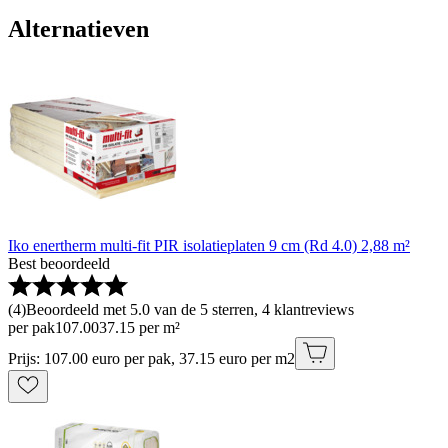
Alternatieven
Iko enertherm multi-fit PIR isolatieplaten 9 cm (Rd 4.0) 2,88 m²
Best beoordeeld
(
4
)
Beoordeeld met 5.0 van de 5 sterren, 4 klantreviews
per pak
107
.
00
37.15 per m²
Prijs: 107.00 euro per pak, 37.15 euro per m2