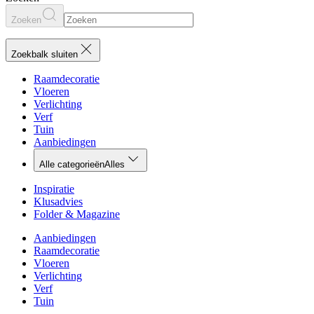
Zoeken
Zoekbalk sluiten
Raamdecoratie
Vloeren
Verlichting
Verf
Tuin
Aanbiedingen
Alle categorieën
Alles
Inspiratie
Klusadvies
Folder & Magazine
Aanbiedingen
Raamdecoratie
Vloeren
Verlichting
Verf
Tuin