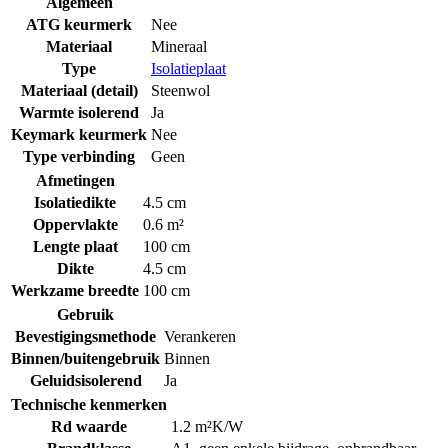
Algemeen
ATG keurmerk
Nee
Materiaal
Mineraal
Type
Isolatieplaat
Materiaal (detail)
Steenwol
Warmte isolerend
Ja
Keymark keurmerk
Nee
Type verbinding
Geen
Afmetingen
Isolatiedikte
4.5 cm
Oppervlakte
0.6 m²
Lengte plaat
100 cm
Dikte
4.5 cm
Werkzame breedte
100 cm
Gebruik
Bevestigingsmethode
Verankeren
Binnen/buitengebruik
Binnen
Geluidsisolerend
Ja
Technische kenmerken
Rd waarde
1.2 m²K/W