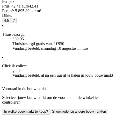
Per
pak
Prijs: 42.41 euro
42
.
41
Per
m²
:
5.89
5.89
per
m²
Dikte
:
4.5
7
Thuisbezorgd
€39.95
Thuisbezorgd gratis vanaf €950
Vandaag besteld, maandag 10 augustus in huis
Click & collect
gratis
Vandaag besteld, al na een uur af te halen in jouw bouwmarkt
Voorraad in de bouwmarkt
Selecteer jouw bouwmarkt om de voorraad in de winkel te
controleren.
In welke bouwmarkt te koop?
Showmodel bij andere bouwmarkten