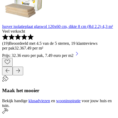
Isover isolatieplaat glaswol 120x60 cm, dikte 8 cm (Rd 2.2) 4,3 m²
Veel verkocht
(
19
)
Beoordeeld met 4.5 van de 5 sterren, 19 klantreviews
per pak
32
.
36
7.49 per m²
Prijs: 32.36 euro per pak, 7.49 euro per m2
Maak het mooier
Bekijk handige
klusadviezen
en
wooninspiratie
voor jouw huis en
tuin.