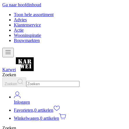
Ga naar hoofdinhoud
Toon hele assortiment
Advies
Klantenservice
Actie
Wooninspiratie
Bouwmarkten
Karwei
Zoeken
Zoeken
Inloggen
Favorieten
,
0 artikelen
Winkelwagen
,
0 artikelen
Zoeken