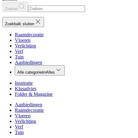
Zoeken
Zoekbalk sluiten
Raamdecoratie
Vloeren
Verlichting
Verf
Tuin
Aanbiedingen
Alle categorieën
Alles
Inspiratie
Klusadvies
Folder & Magazine
Aanbiedingen
Raamdecoratie
Vloeren
Verlichting
Verf
Tuin