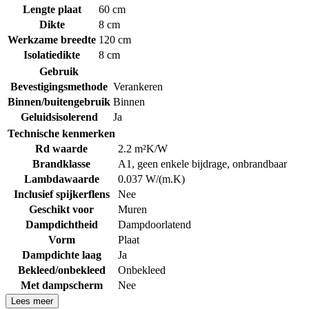
Lengte plaat
60 cm
Dikte
8 cm
Werkzame breedte
120 cm
Isolatiedikte
8 cm
Gebruik
Bevestigingsmethode
Verankeren
Binnen/buitengebruik
Binnen
Geluidsisolerend
Ja
Technische kenmerken
Rd waarde
2.2 m²K/W
Brandklasse
A1, geen enkele bijdrage, onbrandbaar
Lambdawaarde
0.037 W/(m.K)
Inclusief spijkerflens
Nee
Geschikt voor
Muren
Dampdichtheid
Dampdoorlatend
Vorm
Plaat
Dampdichte laag
Ja
Bekleed/onbekleed
Onbekleed
Met dampscherm
Nee
Lees meer