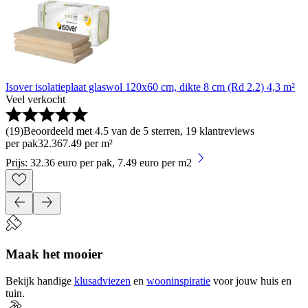
Isover isolatieplaat glaswol 120x60 cm, dikte 8 cm (Rd 2.2) 4,3 m²
Veel verkocht
(
19
)
Beoordeeld met 4.5 van de 5 sterren, 19 klantreviews
per pak
32
.
36
7.49 per m²
Prijs: 32.36 euro per pak, 7.49 euro per m2
Maak het mooier
Bekijk handige
klusadviezen
en
wooninspiratie
voor jouw huis en
tuin.