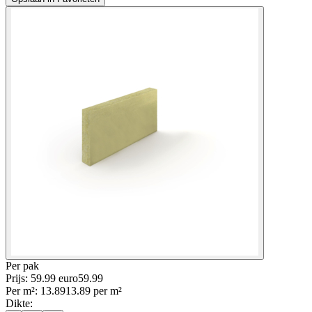
Per
pak
Prijs: 59.99 euro
59
.
99
Per
m²
:
13.89
13.89
per
m²
Dikte
: