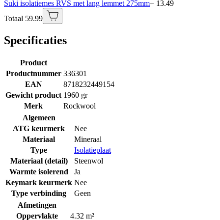
Suki isolatiemes RVS met lang lemmet 275mm
+ 13.49
Totaal 59.99
Specificaties
Product
Productnummer
336301
EAN
8718232449154
Gewicht product
1960 gr
Merk
Rockwool
Algemeen
ATG keurmerk
Nee
Materiaal
Mineraal
Type
Isolatieplaat
Materiaal (detail)
Steenwol
Warmte isolerend
Ja
Keymark keurmerk
Nee
Type verbinding
Geen
Afmetingen
Oppervlakte
4.32 m²