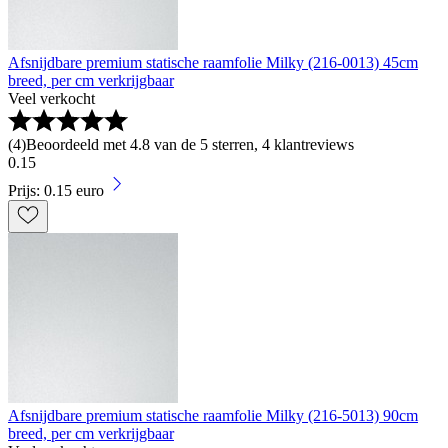
Afsnijdbare premium statische raamfolie Milky (216-0013) 45cm
breed, per cm verkrijgbaar
Veel verkocht
(
4
)
Beoordeeld met 4.8 van de 5 sterren, 4 klantreviews
0
.
15
Prijs: 0.15 euro
Afsnijdbare premium statische raamfolie Milky (216-5013) 90cm
breed, per cm verkrijgbaar