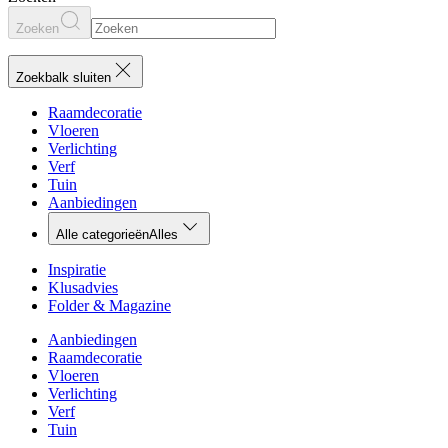
Zoeken
Zoekbalk sluiten
Raamdecoratie
Vloeren
Verlichting
Verf
Tuin
Aanbiedingen
Alle categorieën
Alles
Inspiratie
Klusadvies
Folder & Magazine
Aanbiedingen
Raamdecoratie
Vloeren
Verlichting
Verf
Tuin