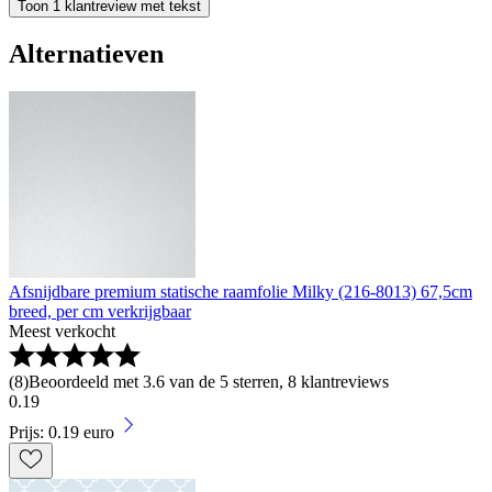
Toon 1 klantreview met tekst
Alternatieven
Afsnijdbare premium statische raamfolie Milky (216-8013) 67,5cm
breed, per cm verkrijgbaar
Meest verkocht
(
8
)
Beoordeeld met 3.6 van de 5 sterren, 8 klantreviews
0
.
19
Prijs: 0.19 euro