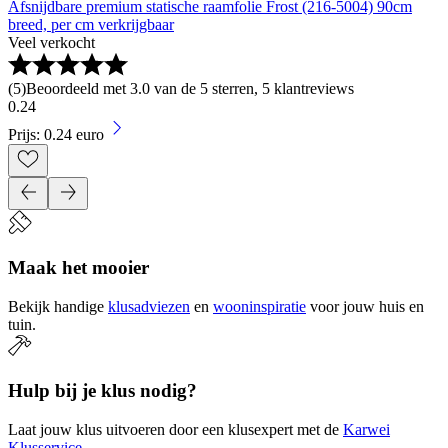
Afsnijdbare premium statische raamfolie Frost (216-5004) 90cm
breed, per cm verkrijgbaar
Veel verkocht
(
5
)
Beoordeeld met 3.0 van de 5 sterren, 5 klantreviews
0
.
24
Prijs: 0.24 euro
Maak het mooier
Bekijk handige
klusadviezen
en
wooninspiratie
voor jouw huis en
tuin.
Hulp bij je klus nodig?
Laat jouw klus uitvoeren door een klusexpert met de
Karwei
Klusservice