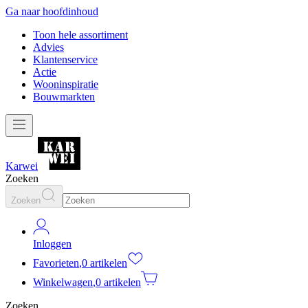
Ga naar hoofdinhoud
Toon hele assortiment
Advies
Klantenservice
Actie
Wooninspiratie
Bouwmarkten
Karwei
Zoeken
Zoeken
Inloggen
Favorieten
,
0 artikelen
Winkelwagen
,
0 artikelen
Zoeken