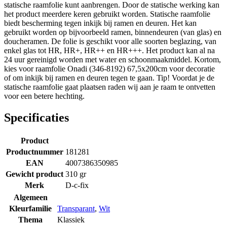
statische raamfolie kunt aanbrengen. Door de statische werking kan
het product meerdere keren gebruikt worden. Statische raamfolie
biedt bescherming tegen inkijk bij ramen en deuren. Het kan
gebruikt worden op bijvoorbeeld ramen, binnendeuren (van glas) en
doucheramen. De folie is geschikt voor alle soorten beglazing, van
enkel glas tot HR, HR+, HR++ en HR+++. Het product kan al na
24 uur gereinigd worden met water en schoonmaakmiddel. Kortom,
kies voor raamfolie Onadi (346-8192) 67,5x200cm voor decoratie
of om inkijk bij ramen en deuren tegen te gaan. Tip! Voordat je de
statische raamfolie gaat plaatsen raden wij aan je raam te ontvetten
voor een betere hechting.
Specificaties
Product
Productnummer
181281
EAN
4007386350985
Gewicht product
310 gr
Merk
D-c-fix
Algemeen
Kleurfamilie
Transparant
,
Wit
Thema
Klassiek