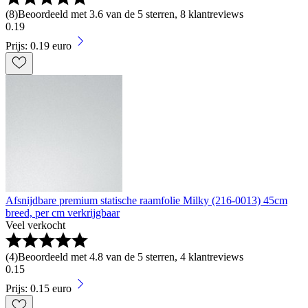
(
8
)
Beoordeeld met 3.6 van de 5 sterren, 8 klantreviews
0
.
19
Prijs: 0.19 euro
Afsnijdbare premium statische raamfolie Milky (216-0013) 45cm
breed, per cm verkrijgbaar
Veel verkocht
(
4
)
Beoordeeld met 4.8 van de 5 sterren, 4 klantreviews
0
.
15
Prijs: 0.15 euro