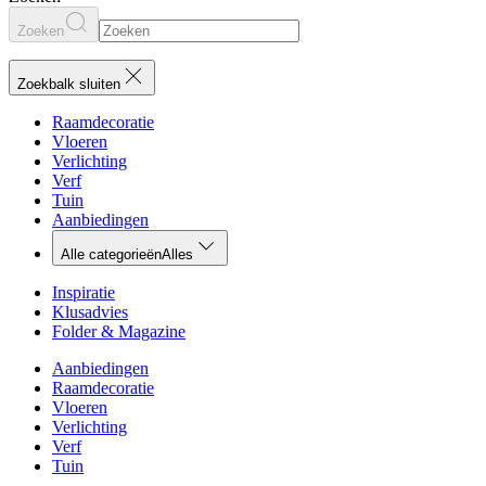
Zoeken
Zoekbalk sluiten
Raamdecoratie
Vloeren
Verlichting
Verf
Tuin
Aanbiedingen
Alle categorieën
Alles
Inspiratie
Klusadvies
Folder & Magazine
Aanbiedingen
Raamdecoratie
Vloeren
Verlichting
Verf
Tuin