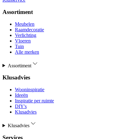
Assortiment
Meubelen
Raamdecoratie
Verlichting
Vloeren
Tuin
Alle merken
Assortiment
Klusadvies
Wooninspiratie
Ideeën
Inspiratie per ruimte
DIY's
Klusadvies
Klusadvies
Services