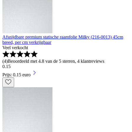
Afsnijdbare premium statische raamfolie Milky (216-0013) 45cm
breed, per cm verkrijgbaar
Veel verkocht
(
4
)
Beoordeeld met 4.8 van de 5 sterren, 4 klantreviews
0
.
15
Prijs: 0.15 euro