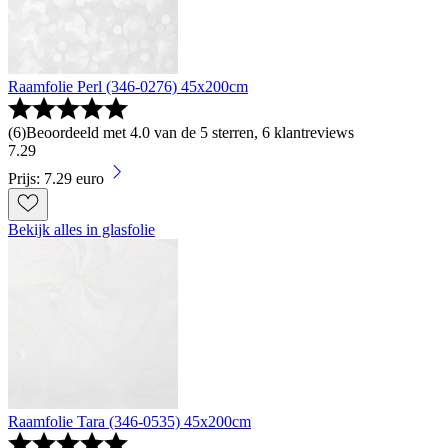
Raamfolie Perl (346-0276) 45x200cm
(
6
)
Beoordeeld met 4.0 van de 5 sterren, 6 klantreviews
7
.
29
Prijs: 7.29 euro
Bekijk alles in glasfolie
Raamfolie Tara (346-0535) 45x200cm