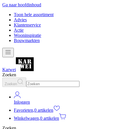
Ga naar hoofdinhoud
Toon hele assortiment
Advies
Klantenservice
Actie
Wooninspiratie
Bouwmarkten
Karwei
Zoeken
Zoeken
Inloggen
Favorieten
,
0 artikelen
Winkelwagen
,
0 artikelen
Zoeken