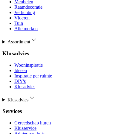
Meubelen
Raamdecoratie
Verlichting
Vloeren
Tuin
Alle merken
Assortiment
Klusadvies
Wooninspiratie
Ideeën
Inspiratie per ruimte
DIY's
Klusadvies
Klusadvies
Services
Gereedschap huren
Klusservice
Advies aan huis