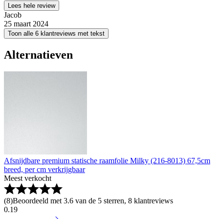
Lees hele review
Jacob
25 maart 2024
Toon alle 6 klantreviews met tekst
Alternatieven
Afsnijdbare premium statische raamfolie Milky (216-8013) 67,5cm
breed, per cm verkrijgbaar
Meest verkocht
(
8
)
Beoordeeld met 3.6 van de 5 sterren, 8 klantreviews
0
.
19