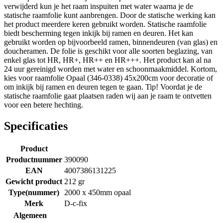
verwijderd kun je het raam inspuiten met water waarna je de
statische raamfolie kunt aanbrengen. Door de statische werking kan
het product meerdere keren gebruikt worden. Statische raamfolie
biedt bescherming tegen inkijk bij ramen en deuren. Het kan
gebruikt worden op bijvoorbeeld ramen, binnendeuren (van glas) en
doucheramen. De folie is geschikt voor alle soorten beglazing, van
enkel glas tot HR, HR+, HR++ en HR+++. Het product kan al na
24 uur gereinigd worden met water en schoonmaakmiddel. Kortom,
kies voor raamfolie Opaal (346-0338) 45x200cm voor decoratie of
om inkijk bij ramen en deuren tegen te gaan. Tip! Voordat je de
statische raamfolie gaat plaatsen raden wij aan je raam te ontvetten
voor een betere hechting.
Specificaties
Product
Productnummer
390090
EAN
4007386131225
Gewicht product
212 gr
Type(nummer)
2000 x 450mm opaal
Merk
D-c-fix
Algemeen