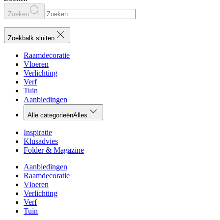
Zoeken
Zoekbalk sluiten
Raamdecoratie
Vloeren
Verlichting
Verf
Tuin
Aanbiedingen
Alle categorieën
Alles
Inspiratie
Klusadvies
Folder & Magazine
Aanbiedingen
Raamdecoratie
Vloeren
Verlichting
Verf
Tuin