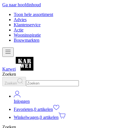
Ga naar hoofdinhoud
Toon hele assortiment
Advies
Klantenservice
Actie
Wooninspiratie
Bouwmarkten
Karwei
Zoeken
Zoeken
Inloggen
Favorieten
,
0 artikelen
Winkelwagen
,
0 artikelen
Zoeken