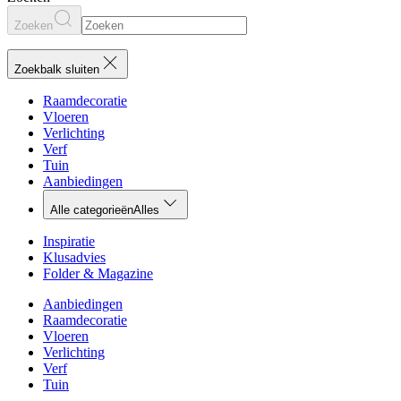
Zoeken
Zoekbalk sluiten
Raamdecoratie
Vloeren
Verlichting
Verf
Tuin
Aanbiedingen
Alle categorieën
Alles
Inspiratie
Klusadvies
Folder & Magazine
Aanbiedingen
Raamdecoratie
Vloeren
Verlichting
Verf
Tuin