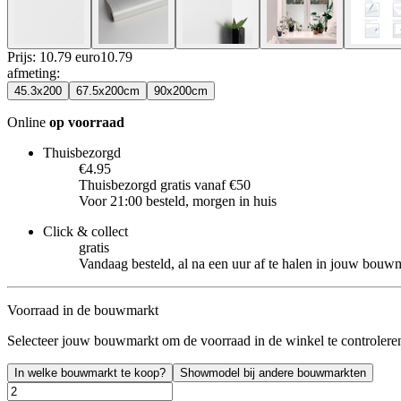
Prijs: 10.79 euro
10
.
79
afmeting
:
45.3x200
67.5x200cm
90x200cm
Online
op voorraad
Thuisbezorgd
€4.95
Thuisbezorgd gratis vanaf €50
Voor 21:00 besteld, morgen in huis
Click & collect
gratis
Vandaag besteld, al na een uur af te halen in jouw bouw
Voorraad in de bouwmarkt
Selecteer jouw bouwmarkt om de voorraad in de winkel te controlere
In welke bouwmarkt te koop?
Showmodel bij andere bouwmarkten