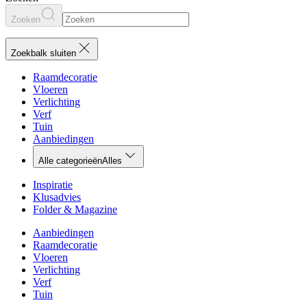
Zoeken
Zoekbalk sluiten
Raamdecoratie
Vloeren
Verlichting
Verf
Tuin
Aanbiedingen
Alle categorieën
Alles
Inspiratie
Klusadvies
Folder & Magazine
Aanbiedingen
Raamdecoratie
Vloeren
Verlichting
Verf
Tuin