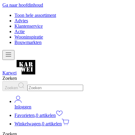
Ga naar hoofdinhoud
Toon hele assortiment
Advies
Klantenservice
Actie
Wooninspiratie
Bouwmarkten
Karwei
Zoeken
Zoeken
Inloggen
Favorieten
,
0 artikelen
Winkelwagen
,
0 artikelen
Zoeken