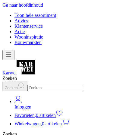
Ga naar hoofdinhoud
Toon hele assortiment
Advies
Klantenservice
Actie
Wooninspiratie
Bouwmarkten
Karwei
Zoeken
Zoeken
Inloggen
Favorieten
,
0 artikelen
Winkelwagen
,
0 artikelen
Zoeken