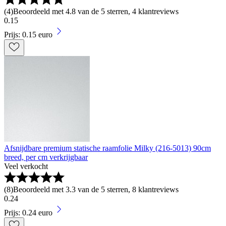
(
4
)
Beoordeeld met 4.8 van de 5 sterren, 4 klantreviews
0
.
15
Prijs: 0.15 euro
Afsnijdbare premium statische raamfolie Milky (216-5013) 90cm
breed, per cm verkrijgbaar
Veel verkocht
(
8
)
Beoordeeld met 3.3 van de 5 sterren, 8 klantreviews
0
.
24
Prijs: 0.24 euro