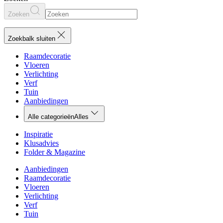
Zoeken
Zoekbalk sluiten
Raamdecoratie
Vloeren
Verlichting
Verf
Tuin
Aanbiedingen
Alle categorieën
Alles
Inspiratie
Klusadvies
Folder & Magazine
Aanbiedingen
Raamdecoratie
Vloeren
Verlichting
Verf
Tuin