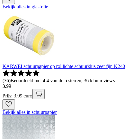
Bekijk alles in glasfolie
KARWEI schuurpapier op rol lichte schuurklus zeer fijn K240
(
36
)
Beoordeeld met 4.4 van de 5 sterren, 36 klantreviews
3
.
99
Prijs: 3.99 euro
Bekijk alles in schuurpapier