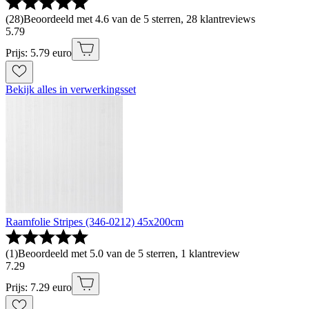
(
28
)
Beoordeeld met 4.6 van de 5 sterren, 28 klantreviews
5
.
79
Prijs: 5.79 euro
Bekijk alles in verwerkingsset
Raamfolie Stripes (346-0212) 45x200cm
(
1
)
Beoordeeld met 5.0 van de 5 sterren, 1 klantreview
7
.
29
Prijs: 7.29 euro