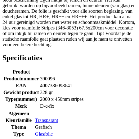
gebruikt worden op bijvoorbeeld ramen, binnendeuren (van glas) en
doucheramen. De folie is geschikt voor alle soorten beglazing, van
enkel glas tot HR, HR+, HR++ en HR+++. Het product kan al na
24 uur gereinigd worden met water en schoonmaakmiddel. Kortom,
kies voor raamfolie Stripes (346-8053) 67,5x200cm voor decoratie
of om inkijk bij ramen en deuren tegen te gaan. Tip! Voordat je de
statische raamfolie gaat plaatsen raden wij aan je raam te ontvetten
voor een betere hechting.
Specificaties
Product
Productnummer
390096
EAN
4007386098641
Gewicht product
328 gr
Type(nummer)
2000 x 450mm stripes
Merk
D-c-fix
Algemeen
Kleurfamilie
Transparant
Thema
Grafisch
Type
Glasfolie