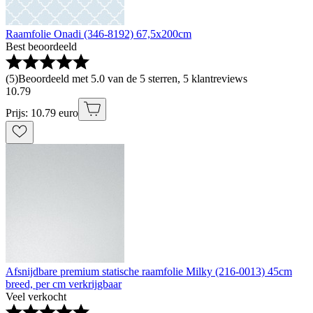
Raamfolie Onadi (346-8192) 67,5x200cm
Best beoordeeld
(
5
)
Beoordeeld met 5.0 van de 5 sterren, 5 klantreviews
10
.
79
Prijs: 10.79 euro
Afsnijdbare premium statische raamfolie Milky (216-0013) 45cm
breed, per cm verkrijgbaar
Veel verkocht