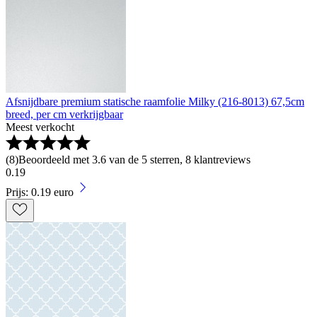
Afsnijdbare premium statische raamfolie Milky (216-8013) 67,5cm
breed, per cm verkrijgbaar
Meest verkocht
(
8
)
Beoordeeld met 3.6 van de 5 sterren, 8 klantreviews
0
.
19
Prijs: 0.19 euro