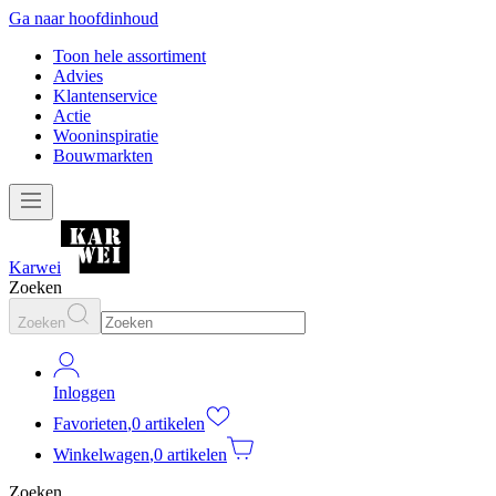
Ga naar hoofdinhoud
Toon hele assortiment
Advies
Klantenservice
Actie
Wooninspiratie
Bouwmarkten
Karwei
Zoeken
Zoeken
Inloggen
Favorieten
,
0 artikelen
Winkelwagen
,
0 artikelen
Zoeken