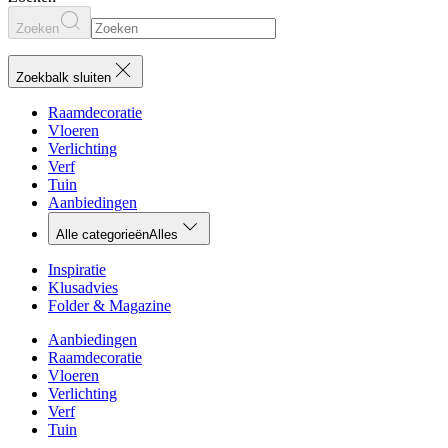
Zoeken
Zoekbalk sluiten
Raamdecoratie
Vloeren
Verlichting
Verf
Tuin
Aanbiedingen
Alle categorieën
Alles
Inspiratie
Klusadvies
Folder & Magazine
Aanbiedingen
Raamdecoratie
Vloeren
Verlichting
Verf
Tuin