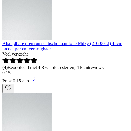
Afsnijdbare premium statische raamfolie Milky (216-0013) 45cm
breed, per cm verkrijgbaar
Veel verkocht
(
4
)
Beoordeeld met 4.8 van de 5 sterren, 4 klantreviews
0
.
15
Prijs: 0.15 euro