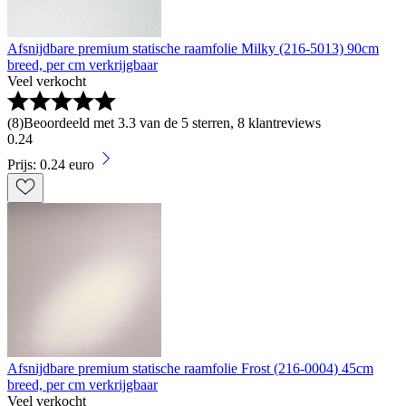
Afsnijdbare premium statische raamfolie Milky (216-5013) 90cm
breed, per cm verkrijgbaar
Veel verkocht
(
8
)
Beoordeeld met 3.3 van de 5 sterren, 8 klantreviews
0
.
24
Prijs: 0.24 euro
Afsnijdbare premium statische raamfolie Frost (216-0004) 45cm
breed, per cm verkrijgbaar
Veel verkocht