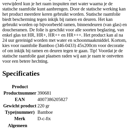
verwijderd kun je het raam inspuiten met water waarna je de
statische raamfolie kunt aanbrengen. Door de statische werking kan
het product meerdere keren gebruikt worden. Statische raamfolie
biedt bescherming tegen inkijk bij ramen en deuren. Het kan
gebruikt worden op bijvoorbeeld ramen, binnendeuren (van glas) en
doucheramen. De folie is geschikt voor alle soorten beglazing, van
enkel glas tot HR, HR+, HR++ en HR+++. Het product kan al na
24 uur gereinigd worden met water en schoonmaakmiddel. Kortom,
kies voor raamfolie Bamboo (346-0433) 45x200cm voor decoratie
of om inkijk bij ramen en deuren tegen te gaan. Tip! Voordat je de
statische raamfolie gaat plaatsen raden wij aan je raam te ontvetten
voor een betere hechting.
Specificaties
Product
Productnummer
390681
EAN
4007386205827
Gewicht product
220 gr
Type(nummer)
Bamboe
Merk
D-c-fix
Algemeen