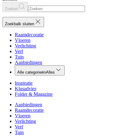
Zoeken
Zoekbalk sluiten
Raamdecoratie
Vloeren
Verlichting
Verf
Tuin
Aanbiedingen
Alle categorieën
Alles
Inspiratie
Klusadvies
Folder & Magazine
Aanbiedingen
Raamdecoratie
Vloeren
Verlichting
Verf
Tuin