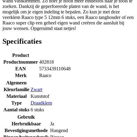
wand vastklemmen. Zo hoef je nooit meer eindeloos naar je tools te
zoeken. Dankzij de geperforeerde platen van de wand, is het
mogelijk om je eigen indeling te bepalen. Zo kun je met deze
veerklem Raaco type 5 12mm 6 stuks, een Raaco tanghouder of een
Raaco super clip een geheel eigen wand creëren die aansluit bij
jouw wensen. Opgeruimd staat netjes!
Specificaties
Product
Productnummer
402818
EAN
5733439110648
Merk
Raaco
Algemeen
Kleurfamilie
Zwart
Materiaal
Kunststof
Type
Draadklem
Aantal stuks
6 stuks
Gebruik
Herbruikbaar
Ja
Bevestigingsmethode
Hangend