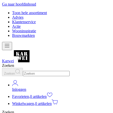
Ga naar hoofdinhoud
Toon hele assortiment
Advies
Klantenservice
Actie
Wooninspiratie
Bouwmarkten
Karwei
Zoeken
Zoeken
Inloggen
Favorieten
,
0 artikelen
Winkelwagen
,
0 artikelen
Zoeken