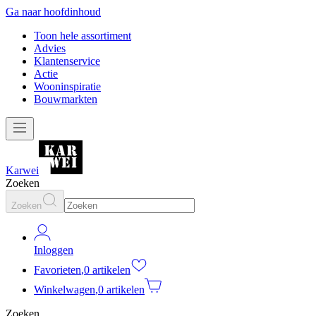
Ga naar hoofdinhoud
Toon hele assortiment
Advies
Klantenservice
Actie
Wooninspiratie
Bouwmarkten
Karwei
Zoeken
Zoeken
Inloggen
Favorieten
,
0 artikelen
Winkelwagen
,
0 artikelen
Zoeken