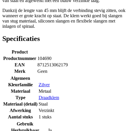
van staal en afgewerkt met een blauw verzinkte laag.
Dankzij de lengte van 45 mm blijft de verbinding stevig zitten, ook
wanneer er grote kracht op staat. De klem werkt goed bij slangen
van stug materiaal, siliconen slangen en flexibele slangen met
inlagen of spiraal.
Specificaties
Product
Productnummer
104690
EAN
8712513062179
Merk
Geen
Algemeen
Kleurfamilie
Zilver
Materiaal
Metaal
Type
Draadklem
Materiaal (detail)
Staal
Afwerking
Verzinkt
Aantal stuks
1 stuks
Gebruik
Herbruikbaar
Ja