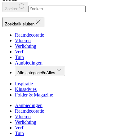
Zoeken
Zoekbalk sluiten
Raamdecoratie
Vloeren
Verlichting
Verf
Tuin
Aanbiedingen
Alle categorieën
Alles
Inspiratie
Klusadvies
Folder & Magazine
Aanbiedingen
Raamdecoratie
Vloeren
Verlichting
Verf
Tuin