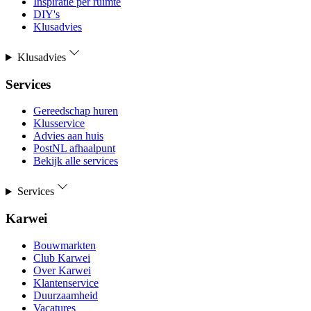
Inspiratie per ruimte
DIY's
Klusadvies
Klusadvies
Services
Gereedschap huren
Klusservice
Advies aan huis
PostNL afhaalpunt
Bekijk alle services
Services
Karwei
Bouwmarkten
Club Karwei
Over Karwei
Klantenservice
Duurzaamheid
Vacatures