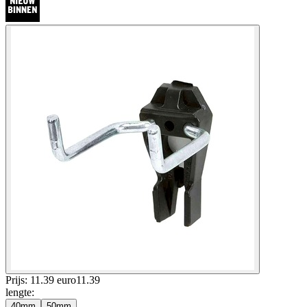
Prijs: 11.39 euro
11
.
39
lengte
:
40mm
50mm