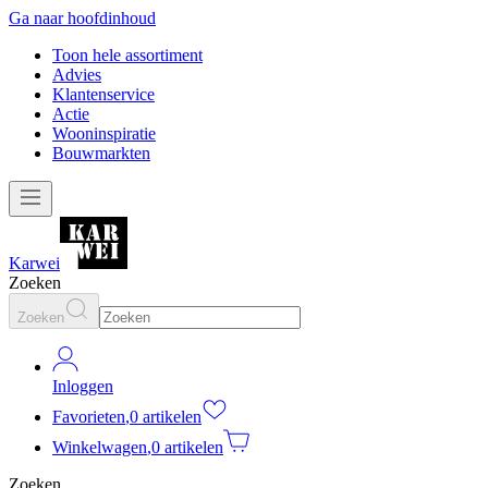
Ga naar hoofdinhoud
Toon hele assortiment
Advies
Klantenservice
Actie
Wooninspiratie
Bouwmarkten
Karwei
Zoeken
Zoeken
Inloggen
Favorieten
,
0 artikelen
Winkelwagen
,
0 artikelen
Zoeken