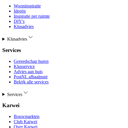
Wooninspiratie
Ideeën
Inspiratie per ruimte
DIY's
Klusadvies
Klusadvies
Services
Gereedschap huren
Klusservice
Advies aan huis
PostNL afhaalpunt
Bekijk alle services
Services
Karwei
Bouwmarkten
Club Karwei
Over Karwei