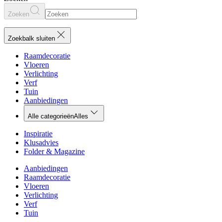
Zoeken
Zoekbalk sluiten
Raamdecoratie
Vloeren
Verlichting
Verf
Tuin
Aanbiedingen
Alle categorieën
Alles
Inspiratie
Klusadvies
Folder & Magazine
Aanbiedingen
Raamdecoratie
Vloeren
Verlichting
Verf
Tuin