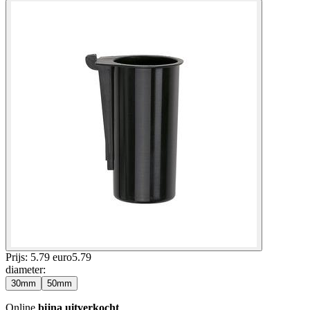
Prijs: 5.79 euro
5
.
79
diameter
:
30mm
50mm
Online
bijna uitverkocht