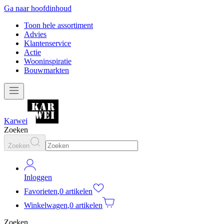
Ga naar hoofdinhoud
Toon hele assortiment
Advies
Klantenservice
Actie
Wooninspiratie
Bouwmarkten
Karwei
Zoeken
Zoeken
Inloggen
Favorieten
,
0 artikelen
Winkelwagen
,
0 artikelen
Zoeken