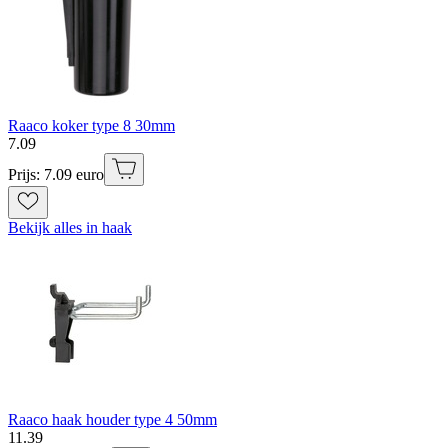
Raaco koker type 8 30mm
7
.
09
Prijs: 7.09 euro
Bekijk alles in haak
Raaco haak houder type 4 50mm
11
.
39