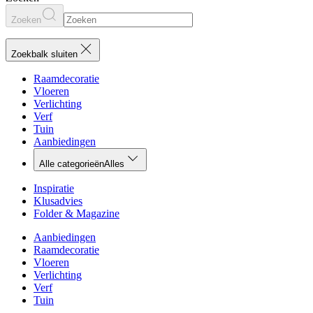
Zoeken
Zoekbalk sluiten
Raamdecoratie
Vloeren
Verlichting
Verf
Tuin
Aanbiedingen
Alle categorieën
Alles
Inspiratie
Klusadvies
Folder & Magazine
Aanbiedingen
Raamdecoratie
Vloeren
Verlichting
Verf
Tuin