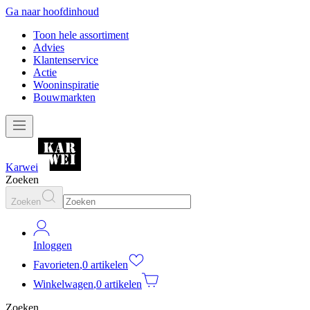
Ga naar hoofdinhoud
Toon hele assortiment
Advies
Klantenservice
Actie
Wooninspiratie
Bouwmarkten
Karwei
Zoeken
Zoeken
Inloggen
Favorieten
,
0 artikelen
Winkelwagen
,
0 artikelen
Zoeken