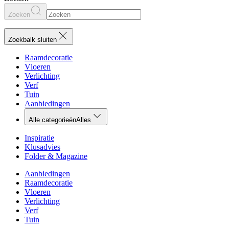
Zoeken
Zoekbalk sluiten
Raamdecoratie
Vloeren
Verlichting
Verf
Tuin
Aanbiedingen
Alle categorieën
Alles
Inspiratie
Klusadvies
Folder & Magazine
Aanbiedingen
Raamdecoratie
Vloeren
Verlichting
Verf
Tuin