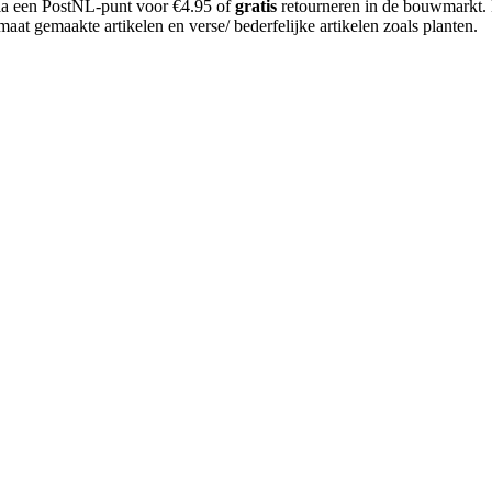
 via een PostNL-punt voor €4.95 of
gratis
retourneren in de bouwmarkt.
aat gemaakte artikelen en verse/ bederfelijke artikelen zoals planten.