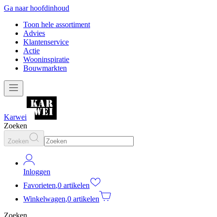
Ga naar hoofdinhoud
Toon hele assortiment
Advies
Klantenservice
Actie
Wooninspiratie
Bouwmarkten
Karwei
Zoeken
Zoeken
Inloggen
Favorieten
,
0 artikelen
Winkelwagen
,
0 artikelen
Zoeken