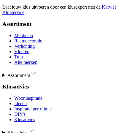
Laat jouw klus uitvoeren door een klusexpert met de
Karwei
Klusservice
Assortiment
Meubelen
Raamdecoratie
Verlichting
Vloeren
Tuin
Alle merken
Assortiment
Klusadvies
Wooninspiratie
Ideeën
Inspiratie per ruimte
DIY's
Klusadvies
Klusadvies