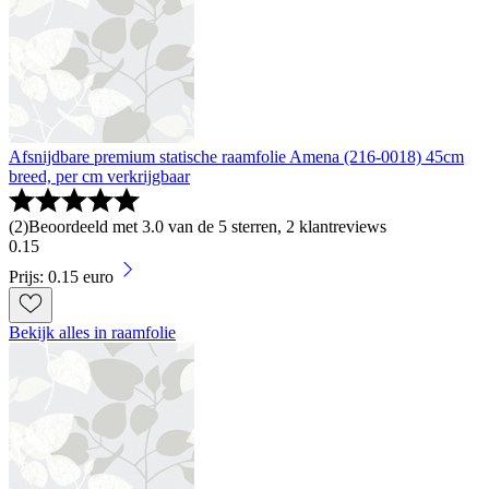
Afsnijdbare premium statische raamfolie Amena (216-0018) 45cm
breed, per cm verkrijgbaar
(
2
)
Beoordeeld met 3.0 van de 5 sterren, 2 klantreviews
0
.
15
Prijs: 0.15 euro
Bekijk alles in raamfolie