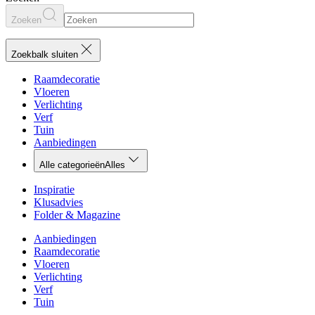
Zoeken
Zoekbalk sluiten
Raamdecoratie
Vloeren
Verlichting
Verf
Tuin
Aanbiedingen
Alle categorieën
Alles
Inspiratie
Klusadvies
Folder & Magazine
Aanbiedingen
Raamdecoratie
Vloeren
Verlichting
Verf
Tuin