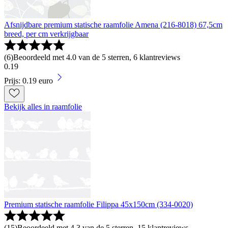
Afsnijdbare premium statische raamfolie Amena (216-8018) 67,5cm
breed, per cm verkrijgbaar
(
6
)
Beoordeeld met 4.0 van de 5 sterren, 6 klantreviews
0
.
19
Prijs: 0.19 euro
Bekijk alles in raamfolie
Premium statische raamfolie Filippa 45x150cm (334-0020)
(
15
)
Beoordeeld met 4.3 van de 5 sterren, 15 klantreviews