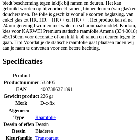
biedt bescherming tegen inkijk bij ramen en deuren. Het kan
gebruikt worden op bijvoorbeeld ramen, binnendeuren (van glas) en
doucheramen. De folie is geschikt voor alle soorten beglazing, van
enkel glas tot HR, HR+, HR++ en HR+++. Het product kan al na
24 uur gereinigd worden met water en schoonmaakmiddel. Kortom,
kies voor KARWEI Premium statische raamfolie Amena (334-0018)
45x150cm voor decoratie of om inkijk bij ramen en deuren tegen te
gaan. Tip! Voordat je de statische raamfolie gaat plaatsen raden wij
aan je raam te ontvetten voor een betere hechting.
Specificaties
Product
Productnummer
532405
EAN
4007386271891
Gewicht product
226 gr
Merk
D-c-fix
Algemeen
Type
Raamfolie
Dessin of effen
Dessin
Dessin
Bladeren
Kleurfamilie
Transparant