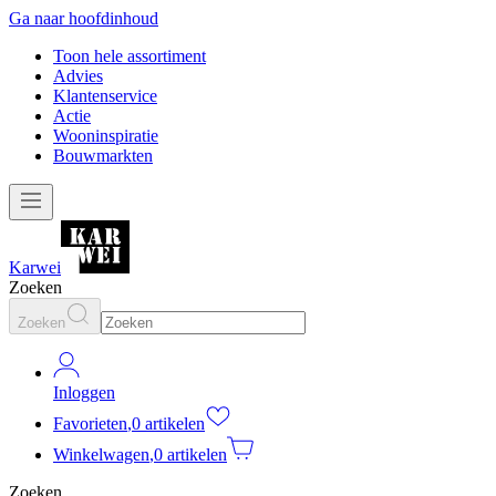
Ga naar hoofdinhoud
Toon hele assortiment
Advies
Klantenservice
Actie
Wooninspiratie
Bouwmarkten
Karwei
Zoeken
Zoeken
Inloggen
Favorieten
,
0 artikelen
Winkelwagen
,
0 artikelen
Zoeken