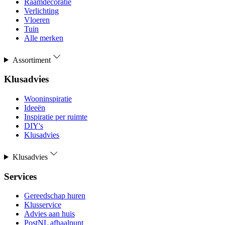
Raamdecoratie
Verlichting
Vloeren
Tuin
Alle merken
Assortiment
Klusadvies
Wooninspiratie
Ideeën
Inspiratie per ruimte
DIY's
Klusadvies
Klusadvies
Services
Gereedschap huren
Klusservice
Advies aan huis
PostNL afhaalpunt