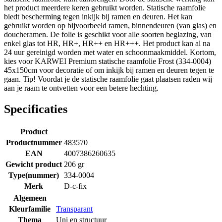
het product meerdere keren gebruikt worden. Statische raamfolie
biedt bescherming tegen inkijk bij ramen en deuren. Het kan
gebruikt worden op bijvoorbeeld ramen, binnendeuren (van glas) en
doucheramen. De folie is geschikt voor alle soorten beglazing, van
enkel glas tot HR, HR+, HR++ en HR+++. Het product kan al na
24 uur gereinigd worden met water en schoonmaakmiddel. Kortom,
kies voor KARWEI Premium statische raamfolie Frost (334-0004)
45x150cm voor decoratie of om inkijk bij ramen en deuren tegen te
gaan. Tip! Voordat je de statische raamfolie gaat plaatsen raden wij
aan je raam te ontvetten voor een betere hechting.
Specificaties
Product
Productnummer
483570
EAN
4007386260635
Gewicht product
206 gr
Type(nummer)
334-0004
Merk
D-c-fix
Algemeen
Kleurfamilie
Transparant
Thema
Uni en structuur