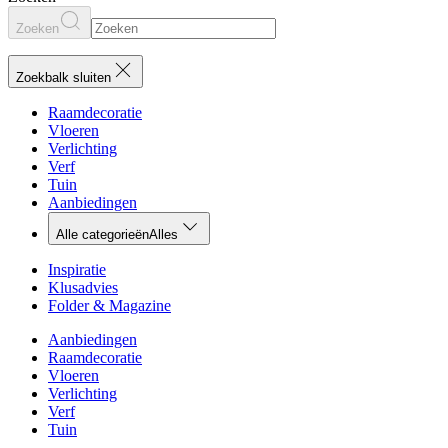
Zoeken
Zoekbalk sluiten
Raamdecoratie
Vloeren
Verlichting
Verf
Tuin
Aanbiedingen
Alle categorieën
Alles
Inspiratie
Klusadvies
Folder & Magazine
Aanbiedingen
Raamdecoratie
Vloeren
Verlichting
Verf
Tuin