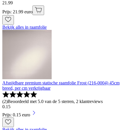
21
.
99
Prijs: 21.99 euro
Bekijk alles in raamfolie
Afsnijdbare premium statische raamfolie Frost (216-0004) 45cm
breed, per cm verkrijgbaar
(
2
)
Beoordeeld met 5.0 van de 5 sterren, 2 klantreviews
0
.
15
Prijs: 0.15 euro
Bekijk alles in raamfolie