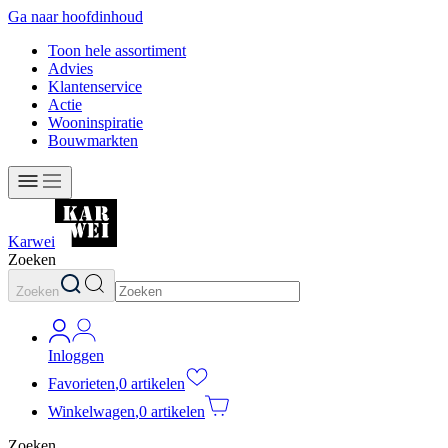
Ga naar hoofdinhoud
Toon hele assortiment
Advies
Klantenservice
Actie
Wooninspiratie
Bouwmarkten
Karwei
Zoeken
Zoeken
Inloggen
Favorieten
,
0 artikelen
Winkelwagen
,
0 artikelen
Zoeken