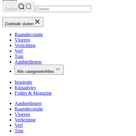
Zoeken
Zoekbalk sluiten
Raamdecoratie
Vloeren
Verlichting
Verf
Tuin
Aanbiedingen
Alle categorieën
Alles
Inspiratie
Klusadvies
Folder & Magazine
Aanbiedingen
Raamdecoratie
Vloeren
Verlichting
Verf
Tuin