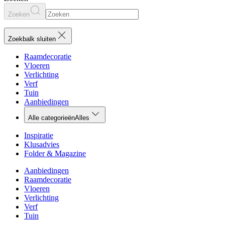
Zoeken
Zoekbalk sluiten
Raamdecoratie
Vloeren
Verlichting
Verf
Tuin
Aanbiedingen
Alle categorieën
Alles
Inspiratie
Klusadvies
Folder & Magazine
Aanbiedingen
Raamdecoratie
Vloeren
Verlichting
Verf
Tuin