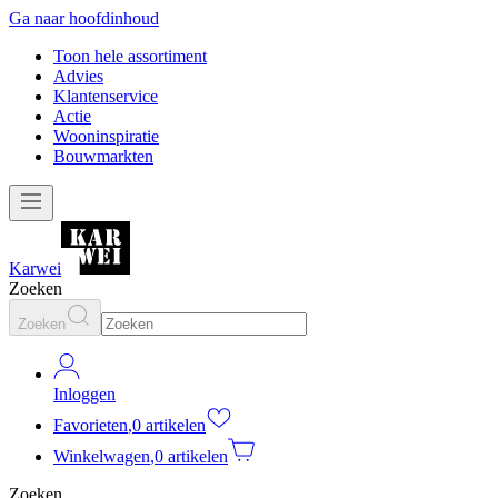
Ga naar hoofdinhoud
Toon hele assortiment
Advies
Klantenservice
Actie
Wooninspiratie
Bouwmarkten
Karwei
Zoeken
Zoeken
Inloggen
Favorieten
,
0 artikelen
Winkelwagen
,
0 artikelen
Zoeken