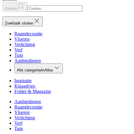
Zoeken
Zoekbalk sluiten
Raamdecoratie
Vloeren
Verlichting
Verf
Tuin
Aanbiedingen
Alle categorieën
Alles
Inspiratie
Klusadvies
Folder & Magazine
Aanbiedingen
Raamdecoratie
Vloeren
Verlichting
Verf
Tuin