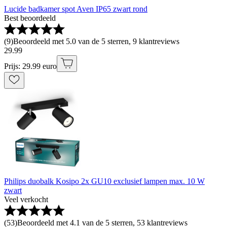
Lucide badkamer spot Aven IP65 zwart rond
Best beoordeeld
(
9
)
Beoordeeld met 5.0 van de 5 sterren, 9 klantreviews
29
.
99
Prijs: 29.99 euro
Philips duobalk Kosipo 2x GU10 exclusief lampen max. 10 W
zwart
Veel verkocht
(
53
)
Beoordeeld met 4.1 van de 5 sterren, 53 klantreviews