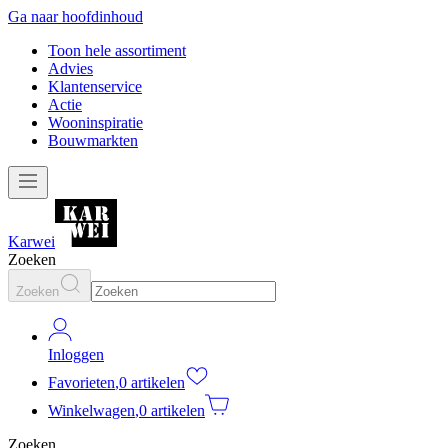
Ga naar hoofdinhoud
Toon hele assortiment
Advies
Klantenservice
Actie
Wooninspiratie
Bouwmarkten
Karwei
Zoeken
Zoeken
Inloggen
Favorieten
,
0 artikelen
Winkelwagen
,
0 artikelen
Zoeken