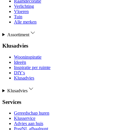
Raamdecoratie
Verlichting
Vloeren
Tuin
Alle merken
Assortiment
Klusadvies
Wooninspiratie
Ideeën
Inspiratie per ruimte
DIY's
Klusadvies
Klusadvies
Services
Gereedschap huren
Klusservice
Advies aan huis
PostNL afhaalpunt