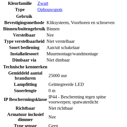
Kleurfamilie
Zwart
Type
Opbouwspots
Gebruik
Bevestigingsmethode
Kliksysteem
,
Voorboren en schroeven
Binnen/buitengebruik
Binnen
Verstelbaar
Nee
Type verstelbaarheid
Niet verstelbaar
Soort bediening
Aan/uit schakelaar
Installatiesoort
Muurmontage/wandmontage
Dimbaar via
Niet dimbaar
Technische kenmerken
Gemiddeld aantal
25000 uur
branduren
Lampfitting
Geïntegreerde LED
Snoerlengte
0 m
IP44 - Bescherming tegen spitse
IP Beschermingsklasse
voorwerpen; spatwaterdicht
Richtbaar
Niet richtbaar
Armatuur inclusief
Nee
dimmer
Type sensor
Geen