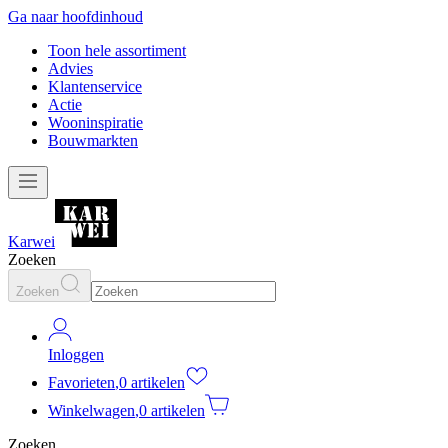
Ga naar hoofdinhoud
Toon hele assortiment
Advies
Klantenservice
Actie
Wooninspiratie
Bouwmarkten
Karwei
Zoeken
Zoeken
Inloggen
Favorieten
,
0 artikelen
Winkelwagen
,
0 artikelen
Zoeken