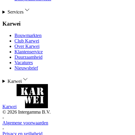
Services
Karwei
Bouwmarkten
Club Karwei
Over Karwei
Klantenservice
Duurzaamheid
Vacatures
Nieuwsbrief
Karwei
Karwei
©
2026
Intergamma B.V.
-
Algemene voorwaarden
-
Privacy en veiligheid