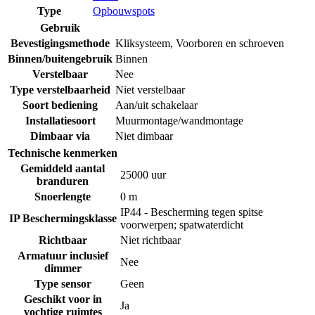
Type
Opbouwspots
Gebruik
Bevestigingsmethode
Kliksysteem
,
Voorboren en schroeven
Binnen/buitengebruik
Binnen
Verstelbaar
Nee
Type verstelbaarheid
Niet verstelbaar
Soort bediening
Aan/uit schakelaar
Installatiesoort
Muurmontage/wandmontage
Dimbaar via
Niet dimbaar
Technische kenmerken
Gemiddeld aantal
25000 uur
branduren
Snoerlengte
0 m
IP44 - Bescherming tegen spitse
IP Beschermingsklasse
voorwerpen; spatwaterdicht
Richtbaar
Niet richtbaar
Armatuur inclusief
Nee
dimmer
Type sensor
Geen
Geschikt voor in
Ja
vochtige ruimtes