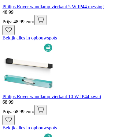
Philips Rover wandlamp vierkant 5 W IP44 messing
48
.
99
Prijs: 48.99 euro
Bekijk alles in opbouwspots
Philips Rover wandlamp vierkant 10 W IP44 zwart
68
.
99
Prijs: 68.99 euro
Bekijk alles in opbouwspots