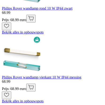
Philips Rover wandlamp rond 10 W IP44 zwart
68
.
99
Prijs: 68.99 euro
Bekijk alles in opbouwspots
Philips Rover wandlamp vierkant 10 W IP44 messing
68
.
99
Prijs: 68.99 euro
Bekijk alles in opbouwspots