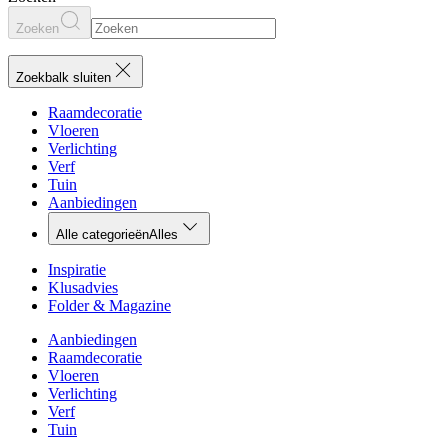
Zoeken
Zoekbalk sluiten
Raamdecoratie
Vloeren
Verlichting
Verf
Tuin
Aanbiedingen
Alle categorieën
Alles
Inspiratie
Klusadvies
Folder & Magazine
Aanbiedingen
Raamdecoratie
Vloeren
Verlichting
Verf
Tuin