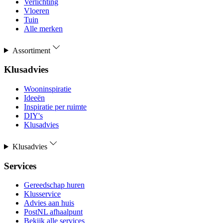
Verlichting
Vloeren
Tuin
Alle merken
Assortiment
Klusadvies
Wooninspiratie
Ideeën
Inspiratie per ruimte
DIY's
Klusadvies
Klusadvies
Services
Gereedschap huren
Klusservice
Advies aan huis
PostNL afhaalpunt
Bekijk alle services