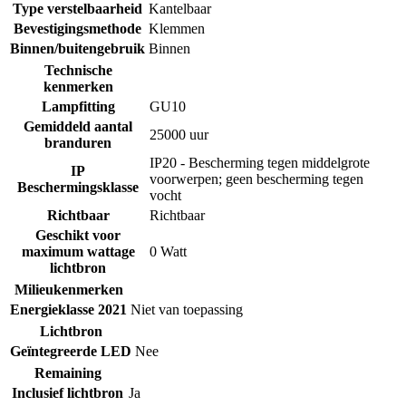
Type verstelbaarheid
Kantelbaar
Bevestigingsmethode
Klemmen
Binnen/buitengebruik
Binnen
Technische
kenmerken
Lampfitting
GU10
Gemiddeld aantal
25000 uur
branduren
IP20 - Bescherming tegen middelgrote
IP
voorwerpen; geen bescherming tegen
Beschermingsklasse
vocht
Richtbaar
Richtbaar
Geschikt voor
maximum wattage
0 Watt
lichtbron
Milieukenmerken
Energieklasse 2021
Niet van toepassing
Lichtbron
Geïntegreerde LED
Nee
Remaining
Inclusief lichtbron
Ja