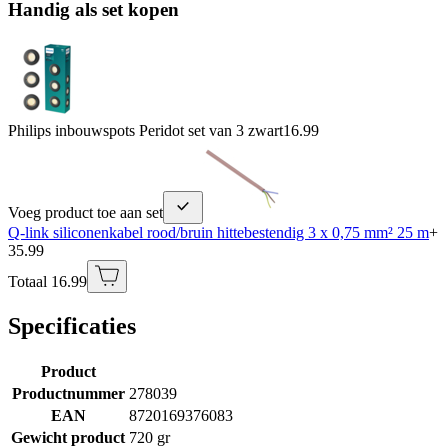
Handig als set kopen
Philips inbouwspots Peridot set van 3 zwart
16.99
Voeg product toe aan set
Q-link siliconenkabel rood/bruin hittebestendig 3 x 0,75 mm² 25 m
+
35.99
Totaal 16.99
Specificaties
Product
Productnummer
278039
EAN
8720169376083
Gewicht product
720 gr