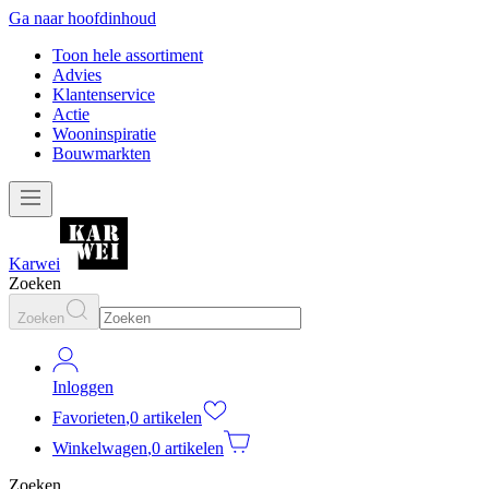
Ga naar hoofdinhoud
Toon hele assortiment
Advies
Klantenservice
Actie
Wooninspiratie
Bouwmarkten
Karwei
Zoeken
Zoeken
Inloggen
Favorieten
,
0 artikelen
Winkelwagen
,
0 artikelen
Zoeken