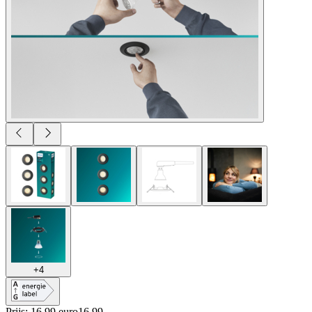
+
4
Prijs: 16.99 euro
16
.
99