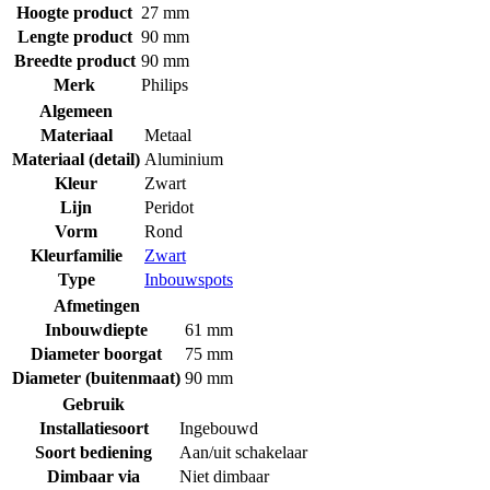
Hoogte product
27 mm
Lengte product
90 mm
Breedte product
90 mm
Merk
Philips
Algemeen
Materiaal
Metaal
Materiaal (detail)
Aluminium
Kleur
Zwart
Lijn
Peridot
Vorm
Rond
Kleurfamilie
Zwart
Type
Inbouwspots
Afmetingen
Inbouwdiepte
61 mm
Diameter boorgat
75 mm
Diameter (buitenmaat)
90 mm
Gebruik
Installatiesoort
Ingebouwd
Soort bediening
Aan/uit schakelaar
Dimbaar via
Niet dimbaar