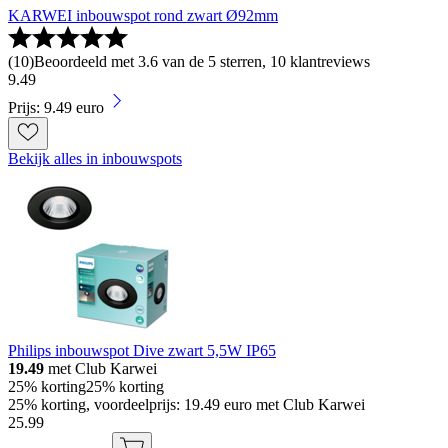
KARWEI inbouwspot rond zwart Ø92mm
(
10
)
Beoordeeld met 3.6 van de 5 sterren, 10 klantreviews
9
.
49
Prijs: 9.49 euro
Bekijk alles in inbouwspots
Philips inbouwspot Dive zwart 5,5W IP65
19.49
met Club Karwei
25% korting
25% korting
25% korting, voordeelprijs: 19.49 euro met Club Karwei
25
.
99