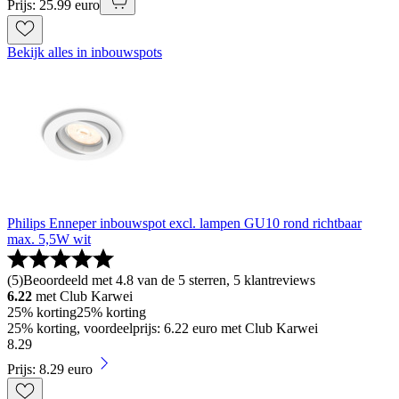
Prijs: 25.99 euro
Bekijk alles in inbouwspots
Philips Enneper inbouwspot excl. lampen GU10 rond richtbaar
max. 5,5W wit
(
5
)
Beoordeeld met 4.8 van de 5 sterren, 5 klantreviews
6.22
met Club Karwei
25% korting
25% korting
25% korting, voordeelprijs: 6.22 euro met Club Karwei
8
.
29
Prijs: 8.29 euro