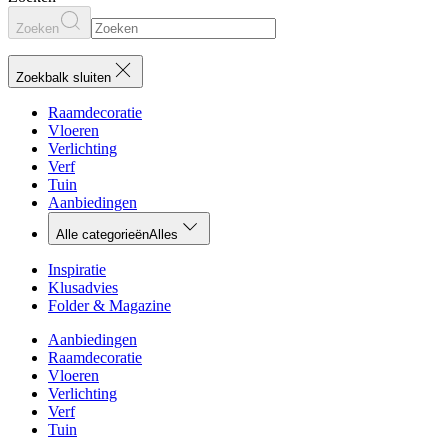
Zoeken
Zoekbalk sluiten
Raamdecoratie
Vloeren
Verlichting
Verf
Tuin
Aanbiedingen
Alle categorieën
Alles
Inspiratie
Klusadvies
Folder & Magazine
Aanbiedingen
Raamdecoratie
Vloeren
Verlichting
Verf
Tuin