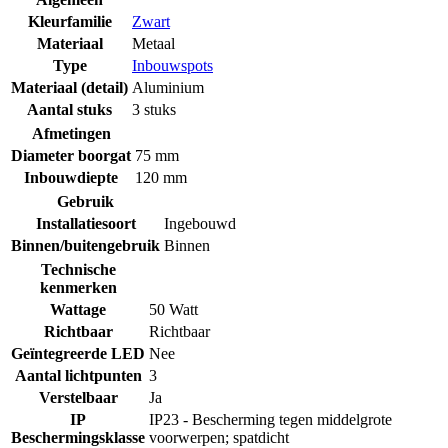
Kleurfamilie
Zwart
Materiaal
Metaal
Type
Inbouwspots
Materiaal (detail)
Aluminium
Aantal stuks
3 stuks
Afmetingen
Diameter boorgat
75 mm
Inbouwdiepte
120 mm
Gebruik
Installatiesoort
Ingebouwd
Binnen/buitengebruik
Binnen
Technische
kenmerken
Wattage
50 Watt
Richtbaar
Richtbaar
Geïntegreerde LED
Nee
Aantal lichtpunten
3
Verstelbaar
Ja
IP
IP23 - Bescherming tegen middelgrote
Beschermingsklasse
voorwerpen; spatdicht