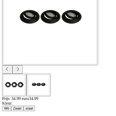
Prijs: 34.99 euro
34
.
99
Kleur
:
Wit
Zwart
staal