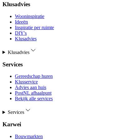
Klusadvies
Wooninspiratie
Ideeën
Inspiratie per ruimte
DIY's
Klusadvies
Klusadvies
Services
Gereedschap huren
Klusservice
Advies aan huis
PostNL afhaalpunt
Bekijk alle services
Services
Karwei
Bouwmarkten