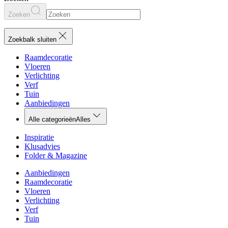
Zoeken
Zoekbalk sluiten
Raamdecoratie
Vloeren
Verlichting
Verf
Tuin
Aanbiedingen
Alle categorieën
Alles
Inspiratie
Klusadvies
Folder & Magazine
Aanbiedingen
Raamdecoratie
Vloeren
Verlichting
Verf
Tuin