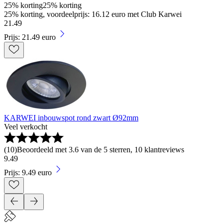
25% korting
25% korting
25% korting, voordeelprijs: 16.12 euro met Club Karwei
21
.
49
Prijs: 21.49 euro
KARWEI inbouwspot rond zwart Ø92mm
Veel verkocht
(
10
)
Beoordeeld met 3.6 van de 5 sterren, 10 klantreviews
9
.
49
Prijs: 9.49 euro