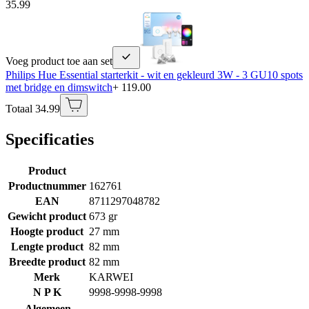
35.99
Voeg product toe aan set
Philips Hue Essential starterkit - wit en gekleurd 3W - 3 GU10 spots
met bridge en dimswitch
+ 119.00
Totaal 34.99
Specificaties
Product
Productnummer
162761
EAN
8711297048782
Gewicht product
673 gr
Hoogte product
27 mm
Lengte product
82 mm
Breedte product
82 mm
Merk
KARWEI
N P K
9998-9998-9998
Algemeen