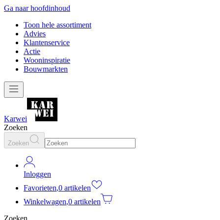
Ga naar hoofdinhoud
Toon hele assortiment
Advies
Klantenservice
Actie
Wooninspiratie
Bouwmarkten
Karwei
Zoeken
Zoeken
Inloggen
Favorieten
,
0 artikelen
Winkelwagen
,
0 artikelen
Zoeken