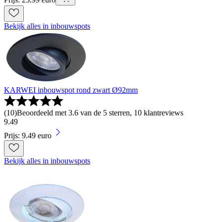
Bekijk alles in inbouwspots
KARWEI inbouwspot rond zwart Ø92mm
(
10
)
Beoordeeld met 3.6 van de 5 sterren, 10 klantreviews
9
.
49
Prijs: 9.49 euro
Bekijk alles in inbouwspots