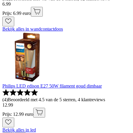
6
.
99
Prijs: 6.99 euro
Bekijk alles in wandcontactdoos
Philips LED edison E27 50W filament goud dimbaar
(
4
)
Beoordeeld met 4.5 van de 5 sterren, 4 klantreviews
12
.
99
Prijs: 12.99 euro
Bekijk alles in led