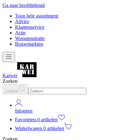
Ga naar hoofdinhoud
Toon hele assortiment
Advies
Klantenservice
Actie
Wooninspiratie
Bouwmarkten
Karwei
Zoeken
Zoeken
Inloggen
Favorieten
,
0 artikelen
Winkelwagen
,
0 artikelen
Zoeken