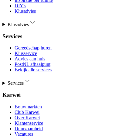
Inspiratie per ruimte
DIY's
Klusadvies
Klusadvies
Services
Gereedschap huren
Klusservice
Advies aan huis
PostNL afhaalpunt
Bekijk alle services
Services
Karwei
Bouwmarkten
Club Karwei
Over Karwei
Klantenservice
Duurzaamheid
Vacatures