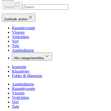
Zoeken
Zoekbalk sluiten
Raamdecoratie
Vloeren
Verlichting
Verf
Tuin
Aanbiedingen
Alle categorieën
Alles
Inspiratie
Klusadvies
Folder & Magazine
Aanbiedingen
Raamdecoratie
Vloeren
Verlichting
Verf
Tuin