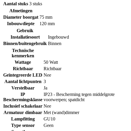
Aantal stuks
3 stuks
Afmetingen
Diameter boorgat
75 mm
Inbouwdiepte
120 mm
Gebruik
Installatiesoort
Ingebouwd
Binnen/buitengebruik
Binnen
Technische
kenmerken
Wattage
50 Watt
Richtbaar
Richtbaar
Geïntegreerde LED
Nee
Aantal lichtpunten
3
Verstelbaar
Ja
IP
IP23 - Bescherming tegen middelgrote
Beschermingsklasse
voorwerpen; spatdicht
Inclusief schakelaar
Nee
Armatuur dimbaar
Met (wand)dimmer
Lampfitting
GU10
Type sensor
Geen