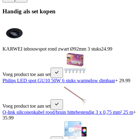
Handig als set kopen
KARWEI inbouwspot rond zwart Ø92mm 3 stuks
24.99
Voeg product toe aan set
Philips LED spot GU10 50W 6 stuks warmglow dimbaar
+ 29.99
Voeg product toe aan set
Q-link siliconenkabel rood/bruin hittebestendig 3 x 0,75 mm² 25 m
+
35.99