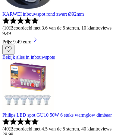
KARWEI inbouwspot rond zwart Ø92mm
(
10
)
Beoordeeld met 3.6 van de 5 sterren, 10 klantreviews
9
.
49
Prijs: 9.49 euro
Bekijk alles in inbouwspots
Philips LED spot GU10 50W 6 stuks warmglow dimbaar
(
40
)
Beoordeeld met 4.5 van de 5 sterren, 40 klantreviews
29
.
99