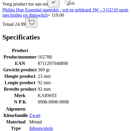
Voeg product toe aan set
Philips Hue Essential starterkit - wit en gekleurd 3W - 3 GU10 spots
met bridge en dimswitch
+ 119.00
Totaal 24.99
Specificaties
Product
Productnummer
162788
EAN
8711297048898
Gewicht product
369 gr
Hoogte product
23 mm
Lengte product
92 mm
Breedte product
92 mm
Merk
KARWEI
N P K
9998-9998-9998
Algemeen
Kleurfamilie
Zwart
Materiaal
Metaal
Type
Inbouwspots