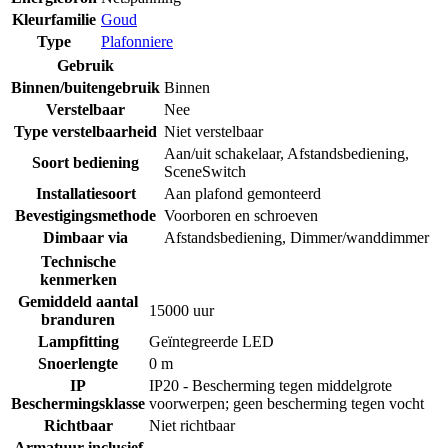
Kleurfamilie
Goud
Type
Plafonniere
Gebruik
Binnen/buitengebruik
Binnen
Verstelbaar
Nee
Type verstelbaarheid
Niet verstelbaar
Aan/uit schakelaar
,
Afstandsbediening
,
Soort bediening
SceneSwitch
Installatiesoort
Aan plafond gemonteerd
Bevestigingsmethode
Voorboren en schroeven
Dimbaar via
Afstandsbediening
,
Dimmer/wanddimmer
Technische
kenmerken
Gemiddeld aantal
15000 uur
branduren
Lampfitting
Geïntegreerde LED
Snoerlengte
0 m
IP
IP20 - Bescherming tegen middelgrote
Beschermingsklasse
voorwerpen; geen bescherming tegen vocht
Richtbaar
Niet richtbaar
Armatuur inclusief