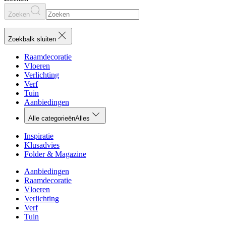
Zoeken
Zoekbalk sluiten
Raamdecoratie
Vloeren
Verlichting
Verf
Tuin
Aanbiedingen
Alle categorieën
Alles
Inspiratie
Klusadvies
Folder & Magazine
Aanbiedingen
Raamdecoratie
Vloeren
Verlichting
Verf
Tuin