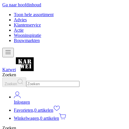
Ga naar hoofdinhoud
Toon hele assortiment
Advies
Klantenservice
Actie
Wooninspiratie
Bouwmarkten
Karwei
Zoeken
Zoeken
Inloggen
Favorieten
,
0 artikelen
Winkelwagen
,
0 artikelen
Zoeken