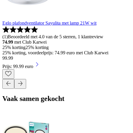
Eglo plafondventilator Sayulita met lamp 21W wit
(
1
)
Beoordeeld met 4.0 van de 5 sterren, 1 klantreview
74.99
met Club Karwei
25% korting
25% korting
25% korting, voordeelprijs: 74.99 euro met Club Karwei
99
.
99
Prijs: 99.99 euro
Vaak samen gekocht