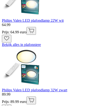
Philips Valen LED plafondlamp 22W wit
64
.
99
Prijs: 64.99 euro
Bekijk alles in plafonniere
Philips Valen LED plafondlamp 32W zwart
89
.
99
Prijs: 89.99 euro