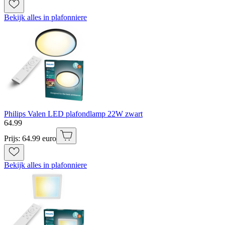
Bekijk alles in plafonniere
Philips Valen LED plafondlamp 22W zwart
64
.
99
Prijs: 64.99 euro
Bekijk alles in plafonniere