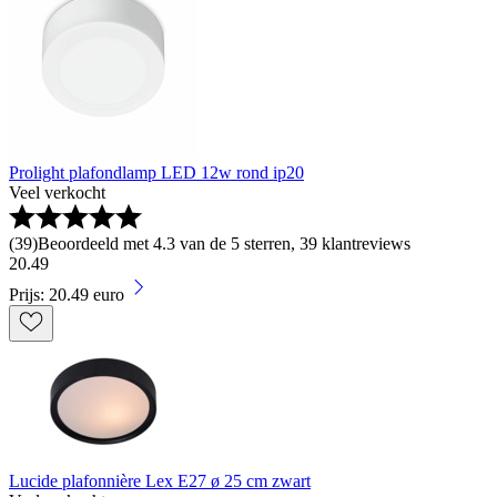
Prolight plafondlamp LED 12w rond ip20
Veel verkocht
(
39
)
Beoordeeld met 4.3 van de 5 sterren, 39 klantreviews
20
.
49
Prijs: 20.49 euro
Lucide plafonnière Lex E27 ø 25 cm zwart