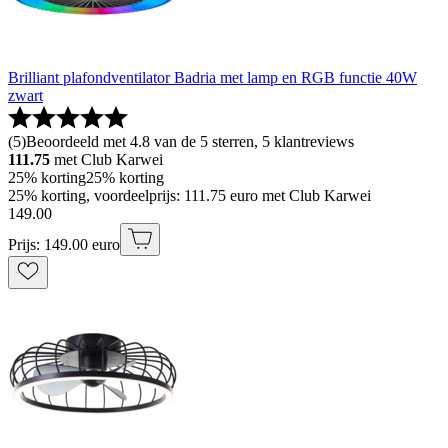
Brilliant plafondventilator Badria met lamp en RGB functie 40W
zwart
(
5
)
Beoordeeld met 4.8 van de 5 sterren, 5 klantreviews
111.75
met Club Karwei
25% korting
25% korting
25% korting, voordeelprijs: 111.75 euro met Club Karwei
149
.
00
Prijs: 149.00 euro