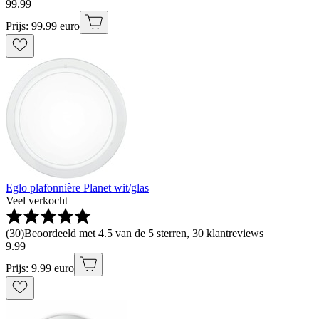
99
.
99
Prijs: 99.99 euro
Eglo plafonnière Planet wit/glas
Veel verkocht
(
30
)
Beoordeeld met 4.5 van de 5 sterren, 30 klantreviews
9
.
99
Prijs: 9.99 euro