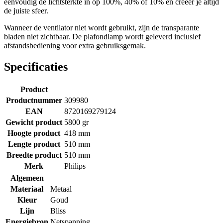
eenvoudig de lichtsterkte in op 100%, 40% of 10% en creëer je altijd
de juiste sfeer.
Wanneer de ventilator niet wordt gebruikt, zijn de transparante
bladen niet zichtbaar. De plafondlamp wordt geleverd inclusief
afstandsbediening voor extra gebruiksgemak.
Specificaties
Product
Productnummer
309980
EAN
8720169279124
Gewicht product
5800 gr
Hoogte product
418 mm
Lengte product
510 mm
Breedte product
510 mm
Merk
Philips
Algemeen
Materiaal
Metaal
Kleur
Goud
Lijn
Bliss
Energiebron
Netspanning