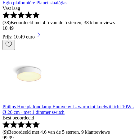
Eglo plafonnière Planet staal/glas
Vast laag
(
38
)
Beoordeeld met 4.5 van de 5 sterren, 38 klantreviews
10
.
49
Prijs: 10.49 euro
Philips Hue plafondlamp Enrave wit - warm tot koelwit licht 10W -
Ø 26 cm - met 1 dimmer switch
Best beoordeeld
(
9
)
Beoordeeld met 4.6 van de 5 sterren, 9 klantreviews
99
.
99