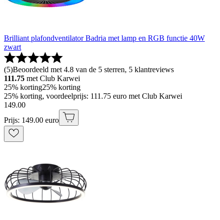
Brilliant plafondventilator Badria met lamp en RGB functie 40W
zwart
(
5
)
Beoordeeld met 4.8 van de 5 sterren, 5 klantreviews
111.75
met Club Karwei
25% korting
25% korting
25% korting, voordeelprijs: 111.75 euro met Club Karwei
149
.
00
Prijs: 149.00 euro