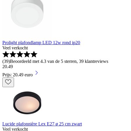
Prolight plafondlamp LED 12w rond ip20
Veel verkocht
(
39
)
Beoordeeld met 4.3 van de 5 sterren, 39 klantreviews
20
.
49
Prijs: 20.49 euro
Lucide plafonnière Lex E27 ø 25 cm zwart
Veel verkocht