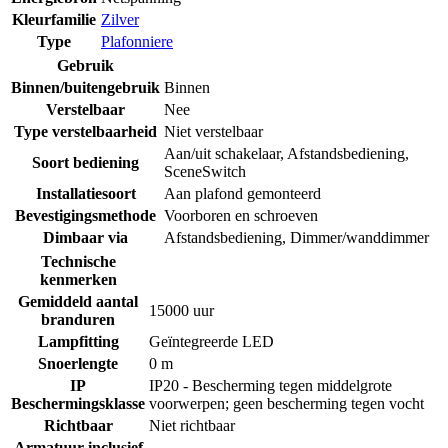
Kleurfamilie
Zilver
Type
Plafonniere
Gebruik
Binnen/buitengebruik
Binnen
Verstelbaar
Nee
Type verstelbaarheid
Niet verstelbaar
Aan/uit schakelaar
,
Afstandsbediening
,
Soort bediening
SceneSwitch
Installatiesoort
Aan plafond gemonteerd
Bevestigingsmethode
Voorboren en schroeven
Dimbaar via
Afstandsbediening
,
Dimmer/wanddimmer
Technische
kenmerken
Gemiddeld aantal
15000 uur
branduren
Lampfitting
Geïntegreerde LED
Snoerlengte
0 m
IP
IP20 - Bescherming tegen middelgrote
Beschermingsklasse
voorwerpen; geen bescherming tegen vocht
Richtbaar
Niet richtbaar
Armatuur inclusief