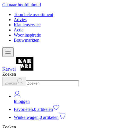
Ga naar hoofdinhoud
Toon hele assortiment
Advies
Klantenservice
Actie
Wooninspiratie
Bouwmarkten
Karwei
Zoeken
Zoeken
Inloggen
Favorieten
,
0 artikelen
Winkelwagen
,
0 artikelen
Zoeken