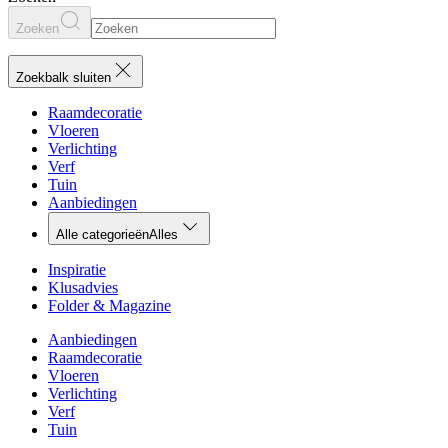
Zoeken
Zoekbalk sluiten
Raamdecoratie
Vloeren
Verlichting
Verf
Tuin
Aanbiedingen
Alle categorieën
Alles
Inspiratie
Klusadvies
Folder & Magazine
Aanbiedingen
Raamdecoratie
Vloeren
Verlichting
Verf
Tuin