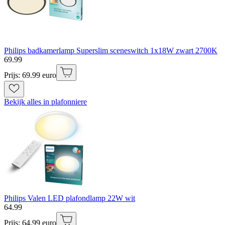
Philips badkamerlamp Superslim sceneswitch 1x18W zwart 2700K
69
.
99
Prijs: 69.99 euro
Bekijk alles in plafonniere
Philips Valen LED plafondlamp 22W wit
64
.
99
Prijs: 64.99 euro