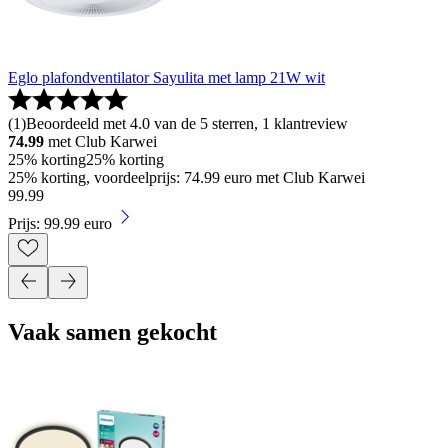
Eglo plafondventilator Sayulita met lamp 21W wit
(
1
)
Beoordeeld met 4.0 van de 5 sterren, 1 klantreview
74.99
met Club Karwei
25% korting
25% korting
25% korting, voordeelprijs: 74.99 euro met Club Karwei
99
.
99
Prijs: 99.99 euro
Vaak samen gekocht