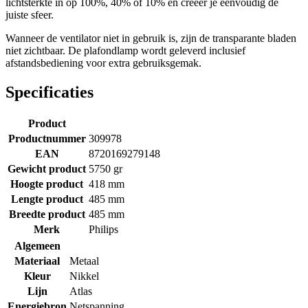
lichtsterkte in op 100%, 40% of 10% en creëer je eenvoudig de
juiste sfeer.
Wanneer de ventilator niet in gebruik is, zijn de transparante bladen
niet zichtbaar. De plafondlamp wordt geleverd inclusief
afstandsbediening voor extra gebruiksgemak.
Specificaties
Product
Productnummer
309978
EAN
8720169279148
Gewicht product
5750 gr
Hoogte product
418 mm
Lengte product
485 mm
Breedte product
485 mm
Merk
Philips
Algemeen
Materiaal
Metaal
Kleur
Nikkel
Lijn
Atlas
Energiebron
Netspanning