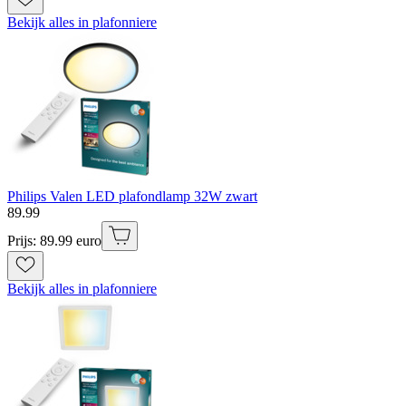
Bekijk alles in plafonniere
Philips Valen LED plafondlamp 32W zwart
89
.
99
Prijs: 89.99 euro
Bekijk alles in plafonniere