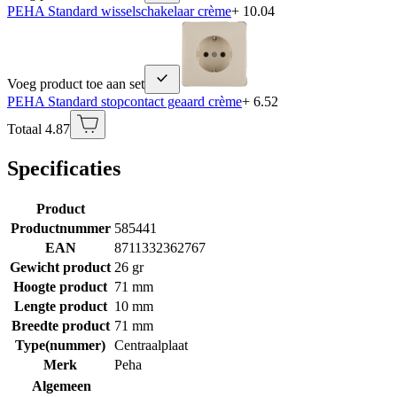
PEHA Standard wisselschakelaar crème
+ 10.04
Voeg product toe aan set
PEHA Standard stopcontact geaard crème
+ 6.52
Totaal 4.87
Specificaties
Product
Productnummer
585441
EAN
8711332362767
Gewicht product
26 gr
Hoogte product
71 mm
Lengte product
10 mm
Breedte product
71 mm
Type(nummer)
Centraalplaat
Merk
Peha
Algemeen