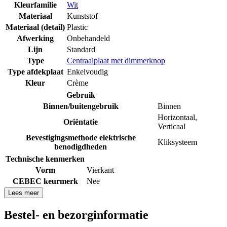
Kleurfamilie
Wit
Materiaal
Kunststof
Materiaal (detail)
Plastic
Afwerking
Onbehandeld
Lijn
Standard
Type
Centraalplaat met dimmerknop
Type afdekplaat
Enkelvoudig
Kleur
Crème
Gebruik
Binnen/buitengebruik
Binnen
Horizontaal
,
Oriëntatie
Verticaal
Bevestigingsmethode elektrische
Kliksysteem
benodigdheden
Technische kenmerken
Vorm
Vierkant
CEBEC keurmerk
Nee
Lees meer
Bestel- en bezorginformatie