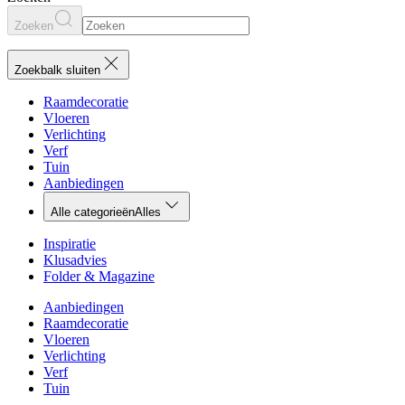
Zoeken
Zoekbalk sluiten
Raamdecoratie
Vloeren
Verlichting
Verf
Tuin
Aanbiedingen
Alle categorieën
Alles
Inspiratie
Klusadvies
Folder & Magazine
Aanbiedingen
Raamdecoratie
Vloeren
Verlichting
Verf
Tuin