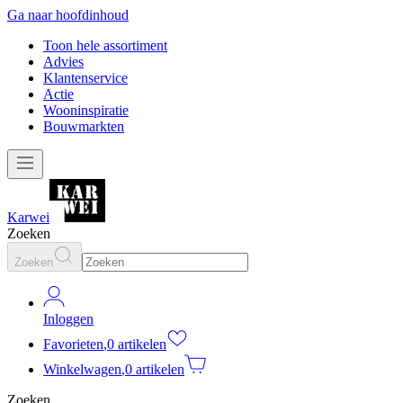
Ga naar hoofdinhoud
Toon hele assortiment
Advies
Klantenservice
Actie
Wooninspiratie
Bouwmarkten
Karwei
Zoeken
Zoeken
Inloggen
Favorieten
,
0 artikelen
Winkelwagen
,
0 artikelen
Zoeken