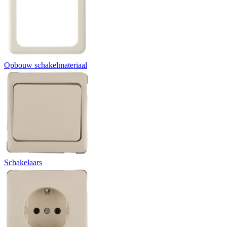
Opbouw schakelmateriaal
Schakelaars