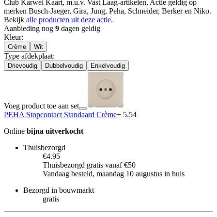
Club Karwei Kaart, m.u.v. Vast Laag-artikelen, Actie geldig op
merken Busch-Jaeger, Gira, Jung, Peha, Schneider, Berker en Niko.
Bekijk
alle producten uit deze actie.
Aanbieding nog
9
dagen geldig
Kleur
:
Crème
Wit
Type afdekplaat
:
Drievoudig
Dubbelvoudig
Enkelvoudig
Voeg product toe aan set
PEHA Stopcontact Standaard Crème
+ 5.54
Online
bijna uitverkocht
Thuisbezorgd
€4.95
Thuisbezorgd gratis vanaf €50
Vandaag besteld, maandag 10 augustus in huis
Bezorgd in bouwmarkt
gratis