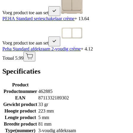
Voeg product toe aan set
PEHA Standard serieschakelaar crème
+ 13.64
Voeg product toe aan set
Peha Standard afdekraam 2-voudig crème
+ 4.12
Totaal 5.99
Specificaties
Product
Productnummer
462885
EAN
8711332189302
Gewicht product
33 gr
Hoogte product
223 mm
Lengte product
5 mm
Breedte product
81 mm
Type(nummer)
3-voudig afdekraam