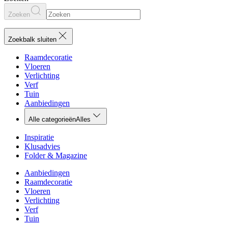
Zoeken
Zoekbalk sluiten
Raamdecoratie
Vloeren
Verlichting
Verf
Tuin
Aanbiedingen
Alle categorieën
Alles
Inspiratie
Klusadvies
Folder & Magazine
Aanbiedingen
Raamdecoratie
Vloeren
Verlichting
Verf
Tuin