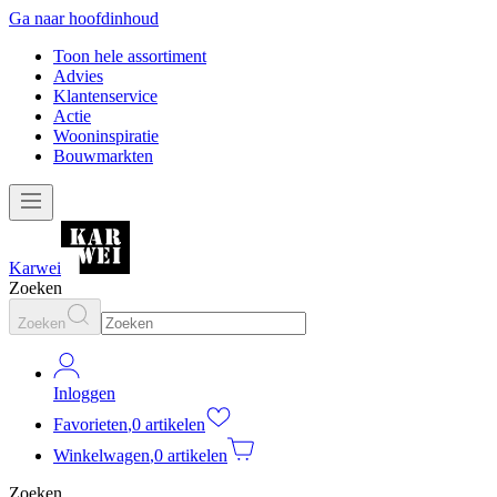
Ga naar hoofdinhoud
Toon hele assortiment
Advies
Klantenservice
Actie
Wooninspiratie
Bouwmarkten
Karwei
Zoeken
Zoeken
Inloggen
Favorieten
,
0 artikelen
Winkelwagen
,
0 artikelen
Zoeken