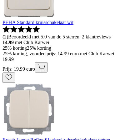
PEHA Standard kruisschakelaar wit
(
2
)
Beoordeeld met 5.0 van de 5 sterren, 2 klantreviews
14.99
met Club Karwei
25% korting
25% korting
25% korting, voordeelprijs: 14.99 euro met Club Karwei
19
.
99
Prijs: 19.99 euro
Busch-Jaeger Reflex SI wissel-wisselschakelaar crème