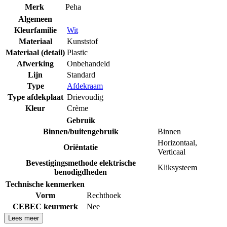
Merk
Peha
Algemeen
Kleurfamilie
Wit
Materiaal
Kunststof
Materiaal (detail)
Plastic
Afwerking
Onbehandeld
Lijn
Standard
Type
Afdekraam
Type afdekplaat
Drievoudig
Kleur
Crème
Gebruik
Binnen/buitengebruik
Binnen
Horizontaal
,
Oriëntatie
Verticaal
Bevestigingsmethode elektrische
Kliksysteem
benodigdheden
Technische kenmerken
Vorm
Rechthoek
CEBEC keurmerk
Nee
Lees meer