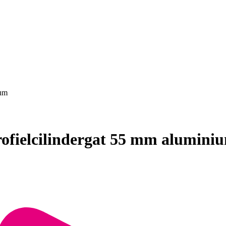
ium
rofielcilindergat 55 mm alumini