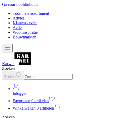
Ga naar hoofdinhoud
Toon hele assortiment
Advies
Klantenservice
Actie
Wooninspiratie
Bouwmarkten
Karwei
Zoeken
Zoeken
Inloggen
Favorieten
,
0 artikelen
Winkelwagen
,
0 artikelen
Zoeken