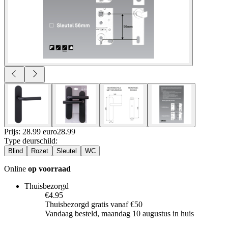
Prijs: 28.99 euro
28
.
99
Type deurschild
:
Blind
Rozet
Sleutel
WC
Online
op voorraad
Thuisbezorgd
€4.95
Thuisbezorgd gratis vanaf €50
Vandaag besteld, maandag 10 augustus in huis