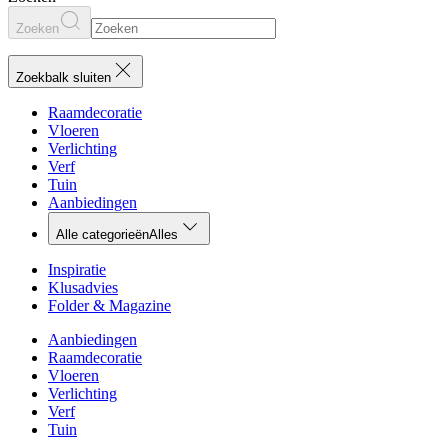
Zoeken
Zoekbalk sluiten
Raamdecoratie
Vloeren
Verlichting
Verf
Tuin
Aanbiedingen
Alle categorieën
Alles
Inspiratie
Klusadvies
Folder & Magazine
Aanbiedingen
Raamdecoratie
Vloeren
Verlichting
Verf
Tuin