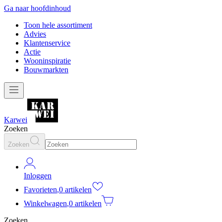
Ga naar hoofdinhoud
Toon hele assortiment
Advies
Klantenservice
Actie
Wooninspiratie
Bouwmarkten
Karwei
Zoeken
Zoeken
Inloggen
Favorieten
,
0 artikelen
Winkelwagen
,
0 artikelen
Zoeken