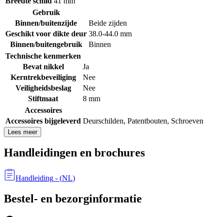
Breedte schild
41 mm
Gebruik
Binnen/buitenzijde
Beide zijden
Geschikt voor dikte deur
38.0-44.0 mm
Binnen/buitengebruik
Binnen
Technische kenmerken
Bevat nikkel
Ja
Kerntrekbeveiliging
Nee
Veiligheidsbeslag
Nee
Stiftmaat
8 mm
Accessoires
Accessoires bijgeleverd
Deurschilden
,
Patentbouten
,
Schroeven
Lees meer
Handleidingen en brochures
Handleiding
- (
NL
)
Bestel- en bezorginformatie