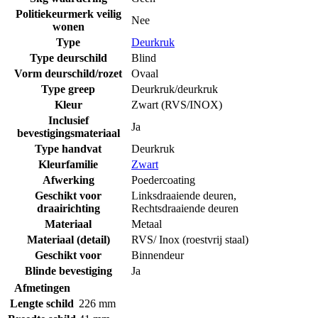
Politiekeurmerk veilig
Nee
wonen
Type
Deurkruk
Type deurschild
Blind
Vorm deurschild/rozet
Ovaal
Type greep
Deurkruk/deurkruk
Kleur
Zwart (RVS/INOX)
Inclusief
Ja
bevestigingsmateriaal
Type handvat
Deurkruk
Kleurfamilie
Zwart
Afwerking
Poedercoating
Geschikt voor
Linksdraaiende deuren
,
draairichting
Rechtsdraaiende deuren
Materiaal
Metaal
Materiaal (detail)
RVS/ Inox (roestvrij staal)
Geschikt voor
Binnendeur
Blinde bevestiging
Ja
Afmetingen
Lengte schild
226 mm