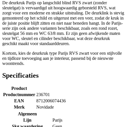
De deurkruk Parijs op langschild blind RVS zwart (zonder
sleutelgat) is vervaardigd uit hoogwaardig geborsteld RVS, wat
zorgt voor een moderne en strakke uitstraling. De deurklink is stevig
gemonteerd op het schild en uitgerust met een veer, zodat de kruk in
de juiste positie blijft zitten en niet naar beneden hangt. In de Parijs-
serie zijn ook andere varianten beschikbaar, zoals een rond rozet,
sleutelgat 56 mm en WC 63/8 mm. Er zijn geen afwijkende maten
voor WC, sleutel en cilinder beschikbaar, wat deze deurkruk
geschikt maakt voor standaarddeuren.
Kortom, kies de deurkruk type Parijs RVS zwart voor een stijlvolle
en tijdloze toevoeging aan je interieur, passend bij de nieuwste
woontrends.
Specificaties
Product
Productnummer
236701
EAN
8712006074436
Merk
Novidade
Algemeen
Lijn
Parijs
Skg waardering
Geen