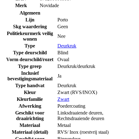
Merk
Novidade
Algemeen
Lijn
Porto
Skg waardering
Geen
Politiekeurmerk veilig
Nee
wonen
Type
Deurkruk
Type deurschild
Blind
Vorm deurschild/rozet
Ovaal
Type greep
Deurkruk/deurkruk
Inclusief
Ja
bevestigingsmateriaal
Type handvat
Deurkruk
Kleur
Zwart (RVS/INOX)
Kleurfamilie
Zwart
Afwerking
Poedercoating
Geschikt voor
Linksdraaiende deuren
,
draairichting
Rechtsdraaiende deuren
Materiaal
Metaal
Materiaal (detail)
RVS/ Inox (roestvrij staal)
Geschikt voor
Binnendeur