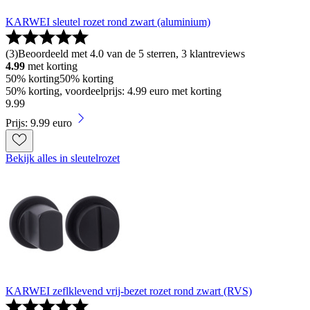
KARWEI sleutel rozet rond zwart (aluminium)
(
3
)
Beoordeeld met 4.0 van de 5 sterren, 3 klantreviews
4.99
met korting
50% korting
50% korting
50% korting, voordeelprijs: 4.99 euro met korting
9
.
99
Prijs: 9.99 euro
Bekijk alles in sleutelrozet
KARWEI zeflklevend vrij-bezet rozet rond zwart (RVS)