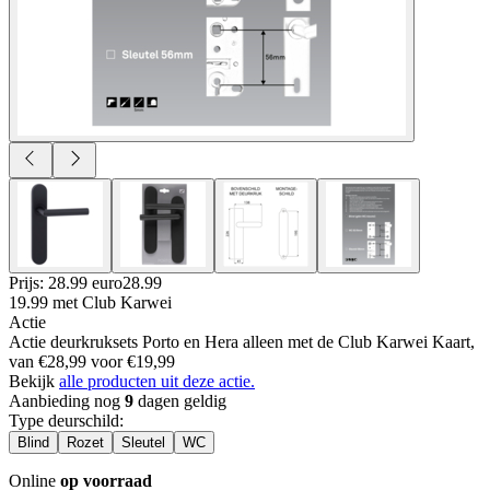
Prijs: 28.99 euro
28
.
99
19.99
met Club Karwei
Actie
Actie deurkruksets Porto en Hera alleen met de Club Karwei Kaart,
van €28,99 voor €19,99
Bekijk
alle producten uit deze actie.
Aanbieding nog
9
dagen geldig
Type deurschild
:
Blind
Rozet
Sleutel
WC
Online
op voorraad