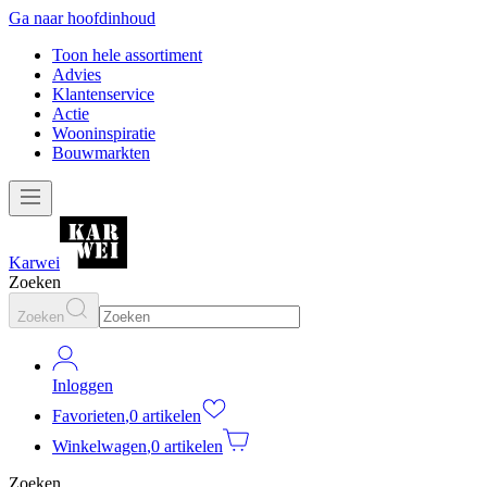
Ga naar hoofdinhoud
Toon hele assortiment
Advies
Klantenservice
Actie
Wooninspiratie
Bouwmarkten
Karwei
Zoeken
Zoeken
Inloggen
Favorieten
,
0 artikelen
Winkelwagen
,
0 artikelen
Zoeken