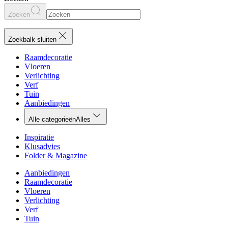
Zoeken
Zoekbalk sluiten
Raamdecoratie
Vloeren
Verlichting
Verf
Tuin
Aanbiedingen
Alle categorieën
Alles
Inspiratie
Klusadvies
Folder & Magazine
Aanbiedingen
Raamdecoratie
Vloeren
Verlichting
Verf
Tuin