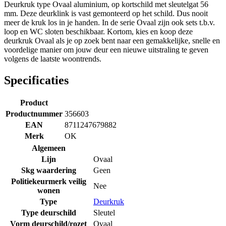
Deurkruk type Ovaal aluminium, op kortschild met sleutelgat 56
mm. Deze deurklink is vast gemonteerd op het schild. Dus nooit
meer de kruk los in je handen. In de serie Ovaal zijn ook sets t.b.v.
loop en WC sloten beschikbaar. Kortom, kies en koop deze
deurkruk Ovaal als je op zoek bent naar een gemakkelijke, snelle en
voordelige manier om jouw deur een nieuwe uitstraling te geven
volgens de laatste woontrends.
Specificaties
Product
Productnummer
356603
EAN
8711247679882
Merk
OK
Algemeen
Lijn
Ovaal
Skg waardering
Geen
Politiekeurmerk veilig
Nee
wonen
Type
Deurkruk
Type deurschild
Sleutel
Vorm deurschild/rozet
Ovaal