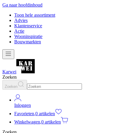
Ga naar hoofdinhoud
Toon hele assortiment
Advies
Klantenservice
Actie
Wooninspiratie
Bouwmarkten
Karwei
Zoeken
Zoeken
Inloggen
Favorieten
,
0 artikelen
Winkelwagen
,
0 artikelen
Zoeken