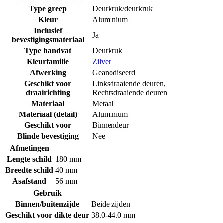
Type greep
Deurkruk/deurkruk
Kleur
Aluminium
Inclusief
Ja
bevestigingsmateriaal
Type handvat
Deurkruk
Kleurfamilie
Zilver
Afwerking
Geanodiseerd
Geschikt voor
Linksdraaiende deuren
,
draairichting
Rechtsdraaiende deuren
Materiaal
Metaal
Materiaal (detail)
Aluminium
Geschikt voor
Binnendeur
Blinde bevestiging
Nee
Afmetingen
Lengte schild
180 mm
Breedte schild
40 mm
Asafstand
56 mm
Gebruik
Binnen/buitenzijde
Beide zijden
Geschikt voor dikte deur
38.0-44.0 mm