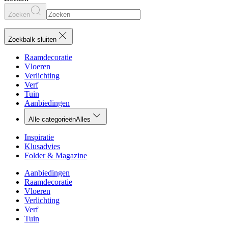
Zoeken
Zoekbalk sluiten
Raamdecoratie
Vloeren
Verlichting
Verf
Tuin
Aanbiedingen
Alle categorieën
Alles
Inspiratie
Klusadvies
Folder & Magazine
Aanbiedingen
Raamdecoratie
Vloeren
Verlichting
Verf
Tuin