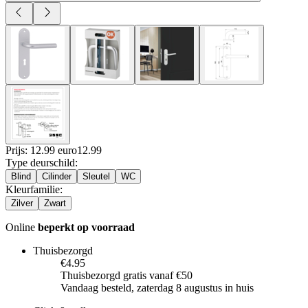
Prijs: 12.99 euro
12
.
99
Type deurschild
:
Blind
Cilinder
Sleutel
WC
Kleurfamilie
:
Zilver
Zwart
Online
beperkt op voorraad
Thuisbezorgd
€4.95
Thuisbezorgd gratis vanaf €50
Vandaag besteld, zaterdag 8 augustus in huis