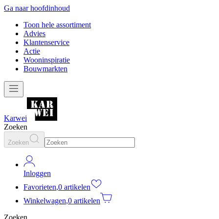
Ga naar hoofdinhoud
Toon hele assortiment
Advies
Klantenservice
Actie
Wooninspiratie
Bouwmarkten
Karwei
Zoeken
Zoeken
Inloggen
Favorieten
,
0 artikelen
Winkelwagen
,
0 artikelen
Zoeken