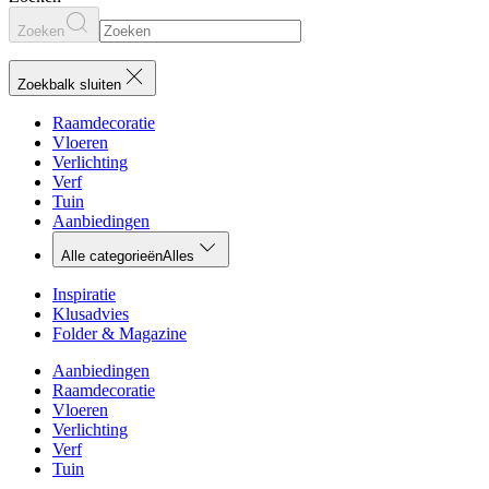
Zoeken
Zoekbalk sluiten
Raamdecoratie
Vloeren
Verlichting
Verf
Tuin
Aanbiedingen
Alle categorieën
Alles
Inspiratie
Klusadvies
Folder & Magazine
Aanbiedingen
Raamdecoratie
Vloeren
Verlichting
Verf
Tuin