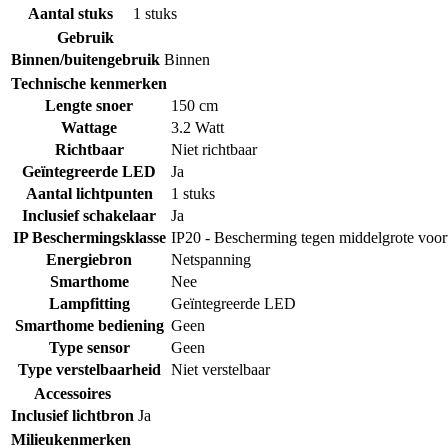
Aantal stuks
1 stuks
Gebruik
Binnen/buitengebruik
Binnen
Technische kenmerken
Lengte snoer
150 cm
Wattage
3.2 Watt
Richtbaar
Niet richtbaar
Geïntegreerde LED
Ja
Aantal lichtpunten
1 stuks
Inclusief schakelaar
Ja
IP Beschermingsklasse
IP20 - Bescherming tegen middelgrote voo
Energiebron
Netspanning
Smarthome
Nee
Lampfitting
Geïntegreerde LED
Smarthome bediening
Geen
Type sensor
Geen
Type verstelbaarheid
Niet verstelbaar
Accessoires
Inclusief lichtbron
Ja
Milieukenmerken