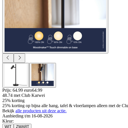
Prijs: 64.99 euro
64
.
99
48.74
met Club Karwei
25% korting
25% korting op bijna alle hang, tafel & vloerlampen alleen met de Cl
Bekijk
alle producten uit deze actie.
Aanbieding t/m 16-08-2026
Kleur
:
WIT
ZWART