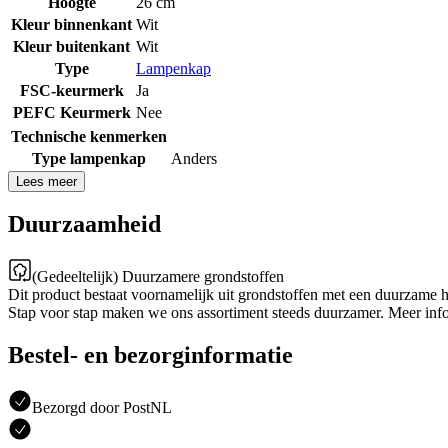
Hoogte
26 cm
Kleur binnenkant
Wit
Kleur buitenkant
Wit
Type
Lampenkap
FSC-keurmerk
Ja
PEFC Keurmerk
Nee
Technische kenmerken
Type lampenkap
Anders
Lees meer
Duurzaamheid
(Gedeeltelijk) Duurzamere grondstoffen
Dit product bestaat voornamelijk uit grondstoffen met een duurzame 
Stap voor stap maken we ons assortiment steeds duurzamer. Meer inf
Bestel- en bezorginformatie
Bezorgd door PostNL