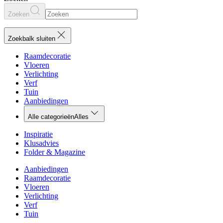
Zoeken
Zoekbalk sluiten
Raamdecoratie
Vloeren
Verlichting
Verf
Tuin
Aanbiedingen
Alle categorieën
Alles
Inspiratie
Klusadvies
Folder & Magazine
Aanbiedingen
Raamdecoratie
Vloeren
Verlichting
Verf
Tuin