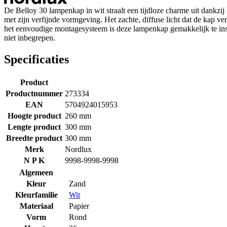
De Belloy 30 lampenkap in wit straalt een tijdloze charme uit dankzij h
met zijn verfijnde vormgeving. Het zachte, diffuse licht dat de kap ve
het eenvoudige montagesysteem is deze lampenkap gemakkelijk te inst
niet inbegrepen.
Specificaties
Product
Productnummer
273334
EAN
5704924015953
Hoogte product
260 mm
Lengte product
300 mm
Breedte product
300 mm
Merk
Nordlux
N P K
9998-9998-9998
Algemeen
Kleur
Zand
Kleurfamilie
Wit
Materiaal
Papier
Vorm
Rond