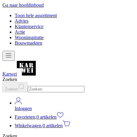
Ga naar hoofdinhoud
Toon hele assortiment
Advies
Klantenservice
Actie
Wooninspiratie
Bouwmarkten
Karwei
Zoeken
Zoeken
Inloggen
Favorieten
,
0 artikelen
Winkelwagen
,
0 artikelen
Zoeken