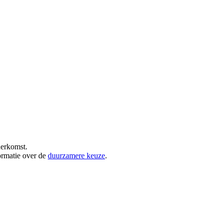
herkomst.
ormatie over de
duurzamere keuze
.