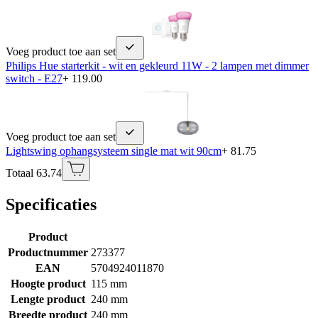
Voeg product toe aan set
Philips Hue starterkit - wit en gekleurd 11W - 2 lampen met dimmer
switch - E27
+ 119.00
Voeg product toe aan set
Lightswing ophangsysteem single mat wit 90cm
+ 81.75
Totaal 63.74
Specificaties
Product
Productnummer
273377
EAN
5704924011870
Hoogte product
115 mm
Lengte product
240 mm
Breedte product
240 mm