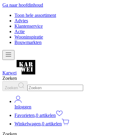
Ga naar hoofdinhoud
Toon hele assortiment
Advies
Klantenservice
Actie
Wooninspiratie
Bouwmarkten
Karwei
Zoeken
Zoeken
Inloggen
Favorieten
,
0 artikelen
Winkelwagen
,
0 artikelen
Zoeken