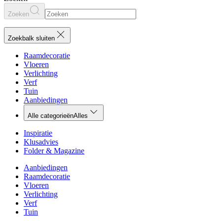
Zoeken
Zoekbalk sluiten
Raamdecoratie
Vloeren
Verlichting
Verf
Tuin
Aanbiedingen
Alle categorieën
Alles
Inspiratie
Klusadvies
Folder & Magazine
Aanbiedingen
Raamdecoratie
Vloeren
Verlichting
Verf
Tuin