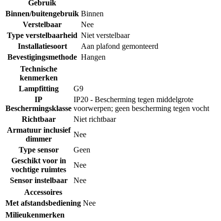
Gebruik
Binnen/buitengebruik
Binnen
Verstelbaar
Nee
Type verstelbaarheid
Niet verstelbaar
Installatiesoort
Aan plafond gemonteerd
Bevestigingsmethode
Hangen
Technische
kenmerken
Lampfitting
G9
IP
IP20 - Bescherming tegen middelgrote
Beschermingsklasse
voorwerpen; geen bescherming tegen vocht
Richtbaar
Niet richtbaar
Armatuur inclusief
Nee
dimmer
Type sensor
Geen
Geschikt voor in
Nee
vochtige ruimtes
Sensor instelbaar
Nee
Accessoires
Met afstandsbediening
Nee
Milieukenmerken