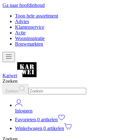
Ga naar hoofdinhoud
Toon hele assortiment
Advies
Klantenservice
Actie
Wooninspiratie
Bouwmarkten
Karwei
Zoeken
Zoeken
Inloggen
Favorieten
,
0 artikelen
Winkelwagen
,
0 artikelen
Zoeken