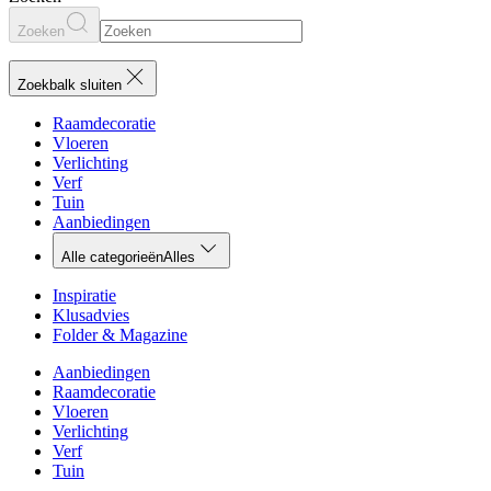
Zoeken
Zoekbalk sluiten
Raamdecoratie
Vloeren
Verlichting
Verf
Tuin
Aanbiedingen
Alle categorieën
Alles
Inspiratie
Klusadvies
Folder & Magazine
Aanbiedingen
Raamdecoratie
Vloeren
Verlichting
Verf
Tuin