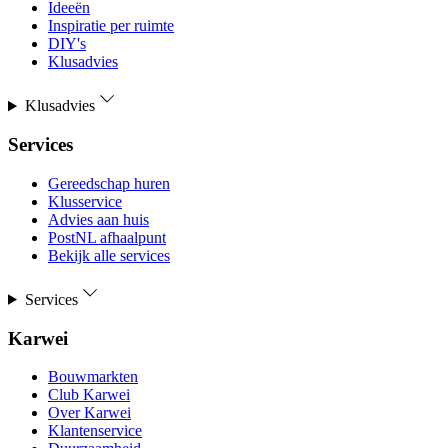
Ideeën
Inspiratie per ruimte
DIY's
Klusadvies
Klusadvies
Services
Gereedschap huren
Klusservice
Advies aan huis
PostNL afhaalpunt
Bekijk alle services
Services
Karwei
Bouwmarkten
Club Karwei
Over Karwei
Klantenservice