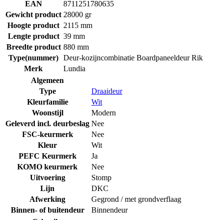
EAN
8711251780635
Gewicht product
28000 gr
Hoogte product
2115 mm
Lengte product
39 mm
Breedte product
880 mm
Type(nummer)
Deur-kozijncombinatie Boardpaneeldeur Rik
Merk
Lundia
Algemeen
Type
Draaideur
Kleurfamilie
Wit
Woonstijl
Modern
Geleverd incl. deurbeslag
Nee
FSC-keurmerk
Nee
Kleur
Wit
PEFC Keurmerk
Ja
KOMO keurmerk
Nee
Uitvoering
Stomp
Lijn
DKC
Afwerking
Gegrond / met grondverflaag
Binnen- of buitendeur
Binnendeur