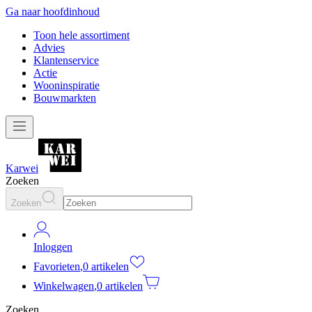
Ga naar hoofdinhoud
Toon hele assortiment
Advies
Klantenservice
Actie
Wooninspiratie
Bouwmarkten
Karwei
Zoeken
Zoeken
Inloggen
Favorieten
,
0 artikelen
Winkelwagen
,
0 artikelen
Zoeken