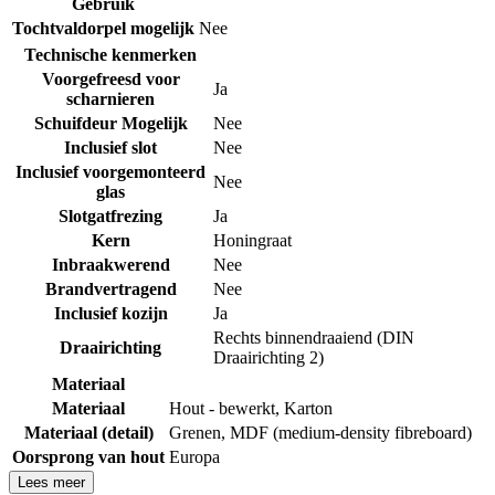
Gebruik
Tochtvaldorpel mogelijk
Nee
Technische kenmerken
Voorgefreesd voor
Ja
scharnieren
Schuifdeur Mogelijk
Nee
Inclusief slot
Nee
Inclusief voorgemonteerd
Nee
glas
Slotgatfrezing
Ja
Kern
Honingraat
Inbraakwerend
Nee
Brandvertragend
Nee
Inclusief kozijn
Ja
Rechts binnendraaiend (DIN
Draairichting
Draairichting 2)
Materiaal
Materiaal
Hout - bewerkt
,
Karton
Materiaal (detail)
Grenen
,
MDF (medium-density fibreboard)
Oorsprong van hout
Europa
Lees meer