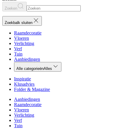
Zoeken
Zoekbalk sluiten
Raamdecoratie
Vloeren
Verlichting
Verf
Tuin
Aanbiedingen
Alle categorieën
Alles
Inspiratie
Klusadvies
Folder & Magazine
Aanbiedingen
Raamdecoratie
Vloeren
Verlichting
Verf
Tuin