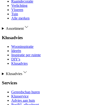
Raamdecoratie
Verlichting
Vloeren
Tuin
Alle merken
Assortiment
Klusadvies
Wooninspiratie
Ideeën
Inspiratie per ruimte
DIY's
Klusadvies
Klusadvies
Services
Gereedschap huren
Klusservice
Advies aan huis
PostNL afhaalpunt