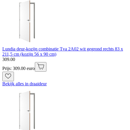
Lundia deur-kozijn combinatie Tva 2A02 wit gegrond rechts 83 x
211,5 cm (kozijn 56 x 90 cm)
309
.
00
Prijs: 309.00 euro
Bekijk alles in draaideur