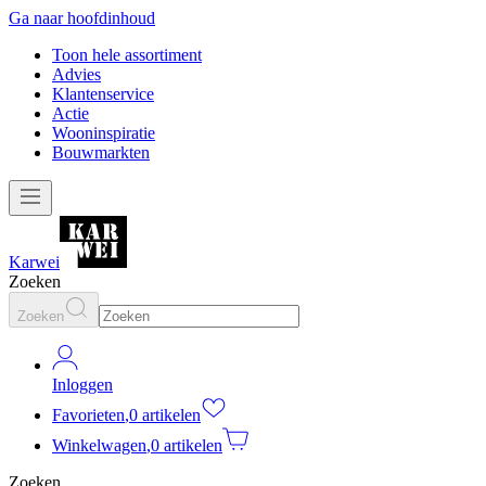
Ga naar hoofdinhoud
Toon hele assortiment
Advies
Klantenservice
Actie
Wooninspiratie
Bouwmarkten
Karwei
Zoeken
Zoeken
Inloggen
Favorieten
,
0 artikelen
Winkelwagen
,
0 artikelen
Zoeken