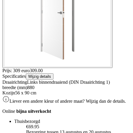
Prijs: 309 euro
309
.
00
Specificaties
Wijzig details
Draairichting
Links binnendraaiend (DIN Draairichting 1)
breedte (mm)
880
Kozijn
56 x 90 cm
Liever een andere kleur of andere maat? Wijzig dan de details.
Online
bijna uitverkocht
Thuisbezorgd
€69.95
Bezorging tussen 13 augustus en 20 augustus