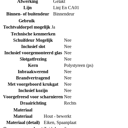
Afwerking
Gelakt
Lijn
Linj En CA01
Binnen- of buitendeur
Binnendeur
Gebruik
Tochtvaldorpel mogelijk
Ja
Technische kenmerken
Schuifdeur Mogelijk
Nee
Inclusief slot
Nee
Inclusief voorgemonteerd glas
Nee
Slotgatfrezing
Nee
Kern
Polystyreen (ps)
Inbraakwerend
Nee
Brandvertragend
Nee
Met voorgeboord krukgat
Nee
Inclusief kozijn
Nee
Voorgefreesd voor scharnieren
Nee
Draairichting
Rechts
Materiaal
Materiaal
Hout - bewerkt
Materiaal (detail)
Eiken
,
Spaanplaat