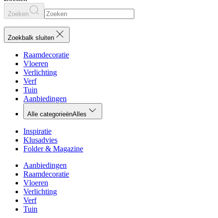
Zoeken
Zoekbalk sluiten
Raamdecoratie
Vloeren
Verlichting
Verf
Tuin
Aanbiedingen
Alle categorieën
Alles
Inspiratie
Klusadvies
Folder & Magazine
Aanbiedingen
Raamdecoratie
Vloeren
Verlichting
Verf
Tuin