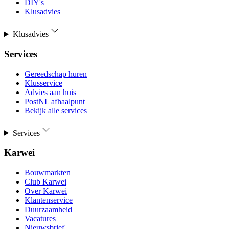
DIY's
Klusadvies
Klusadvies
Services
Gereedschap huren
Klusservice
Advies aan huis
PostNL afhaalpunt
Bekijk alle services
Services
Karwei
Bouwmarkten
Club Karwei
Over Karwei
Klantenservice
Duurzaamheid
Vacatures
Nieuwsbrief