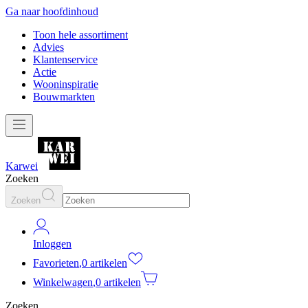
Ga naar hoofdinhoud
Toon hele assortiment
Advies
Klantenservice
Actie
Wooninspiratie
Bouwmarkten
Karwei
Zoeken
Zoeken
Inloggen
Favorieten
,
0 artikelen
Winkelwagen
,
0 artikelen
Zoeken