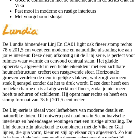
Vika
Past mooi in moderne en rustige interieurs
Met voorgeboord slotgat
De Lundia binnendeur Linj En CA01 light oak fineer stomp rechts
78 x 201,5 cm voegt een moderne en natuurlijke uitstraling toe aan
jouw interieur. Deze deur, afkomstig uit de Linj-serie, is perfect voor
ruimtes waar warmte en eenvoud centraal staan. Het gladde
oppervlak, afgewerkt in een lichte eikenkleur met een zichtbare
houtnerfstructuur, creëert een rustgevende sfeer. Horizontale
groeven verdelen de deur in gelijke vlakken, wat zorgt voor een
strak lijnenspel zonder dat het te druk wordt. Deze deur heeft een
rustieke charme en is al afgewerkt met fineer, zodat je niet meer
hoeft te schuren of schilderen. Hij opent naar rechts en heeft een
stomp formaat van 78 bij 201,5 centimeter.
De Linj-serie is ideaal voor liefhebbers van moderne details en
natuurlijke tinten. Dit ontwerp past naadloos in Scandinavische
interieurs en hedendaagse woningen met een rustige uitstraling. De
Linj deuren zijn uitstekend te combineren met de Vika en Glat
lijnen, die qua vorm, kleur en stijl op elkaar zijn afgestemd. Zo kun
je in jouw hele huis eenvoudig deuren selecteren die perfect bij