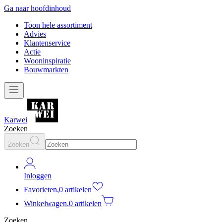
Ga naar hoofdinhoud
Toon hele assortiment
Advies
Klantenservice
Actie
Wooninspiratie
Bouwmarkten
Karwei
Zoeken
Zoeken
Inloggen
Favorieten
,
0 artikelen
Winkelwagen
,
0 artikelen
Zoeken