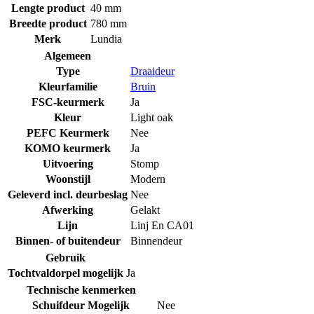
Lengte product
40 mm
Breedte product
780 mm
Merk
Lundia
Algemeen
Type
Draaideur
Kleurfamilie
Bruin
FSC-keurmerk
Ja
Kleur
Light oak
PEFC Keurmerk
Nee
KOMO keurmerk
Ja
Uitvoering
Stomp
Woonstijl
Modern
Geleverd incl. deurbeslag
Nee
Afwerking
Gelakt
Lijn
Linj En CA01
Binnen- of buitendeur
Binnendeur
Gebruik
Tochtvaldorpel mogelijk
Ja
Technische kenmerken
Schuifdeur Mogelijk
Nee