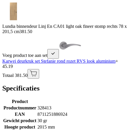
Lundia binnendeur Linj En CA01 light oak fineer stomp rechts 78 x
201,5 cm
381.50
Voeg product toe aan set
Karwei deurkruk set Stefanie rond rozet RVS look aluminium
+
45.19
Totaal 381.50
Specificaties
Product
Productnummer
328413
EAN
8711251886924
Gewicht product
30 gr
Hoogte product
2015 mm