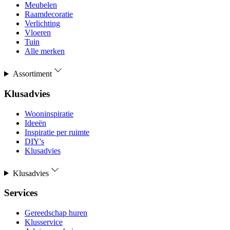
Meubelen
Raamdecoratie
Verlichting
Vloeren
Tuin
Alle merken
Assortiment
Klusadvies
Wooninspiratie
Ideeën
Inspiratie per ruimte
DIY's
Klusadvies
Klusadvies
Services
Gereedschap huren
Klusservice