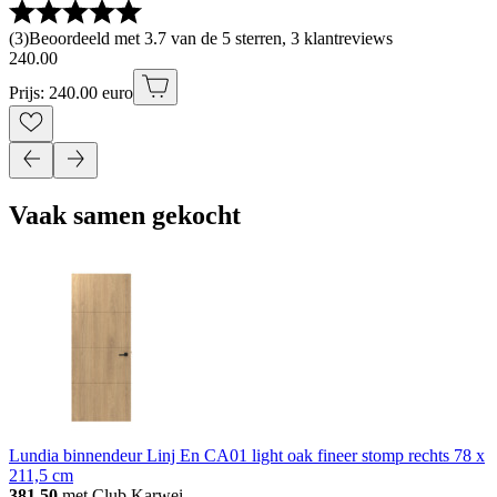
(
3
)
Beoordeeld met 3.7 van de 5 sterren, 3 klantreviews
240
.
00
Prijs: 240.00 euro
Vaak samen gekocht
Lundia binnendeur Linj En CA01 light oak fineer stomp rechts 78 x
211,5 cm
381.50
met Club Karwei