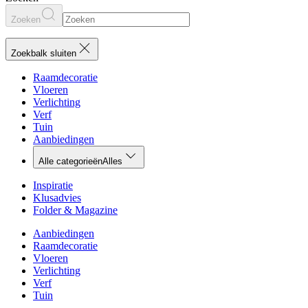
Zoeken
Zoekbalk sluiten
Raamdecoratie
Vloeren
Verlichting
Verf
Tuin
Aanbiedingen
Alle categorieën
Alles
Inspiratie
Klusadvies
Folder & Magazine
Aanbiedingen
Raamdecoratie
Vloeren
Verlichting
Verf
Tuin