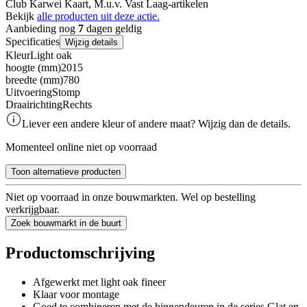
Club Karwei Kaart, M.u.v. Vast Laag-artikelen
Bekijk
alle producten uit deze actie.
Aanbieding nog
7
dagen geldig
Specificaties
Wijzig details
Kleur
Light oak
hoogte (mm)
2015
breedte (mm)
780
Uitvoering
Stomp
Draairichting
Rechts
Liever een andere kleur of andere maat? Wijzig dan de details.
Momenteel online niet op voorraad
Toon alternatieve producten
Niet op voorraad in onze bouwmarkten. Wel op bestelling
verkrijgbaar.
Zoek bouwmarkt in de buurt
Productomschrijving
Afgewerkt met light oak fineer
Klaar voor montage
Goed te combineren met de binnendeuren in de series Glat en