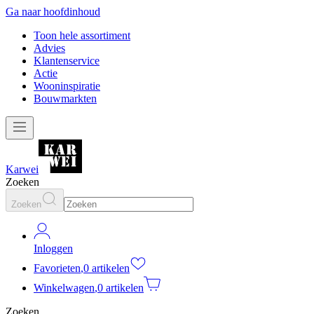
Ga naar hoofdinhoud
Toon hele assortiment
Advies
Klantenservice
Actie
Wooninspiratie
Bouwmarkten
Karwei
Zoeken
Zoeken
Inloggen
Favorieten
,
0 artikelen
Winkelwagen
,
0 artikelen
Zoeken