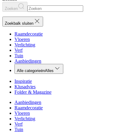
Zoeken
Zoekbalk sluiten
Raamdecoratie
Vloeren
Verlichting
Verf
Tuin
Aanbiedingen
Alle categorieën
Alles
Inspiratie
Klusadvies
Folder & Magazine
Aanbiedingen
Raamdecoratie
Vloeren
Verlichting
Verf
Tuin