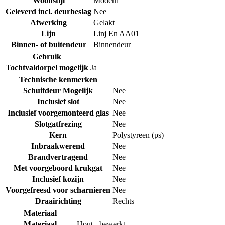
Woonstijl
Modern
Geleverd incl. deurbeslag
Nee
Afwerking
Gelakt
Lijn
Linj En AA01
Binnen- of buitendeur
Binnendeur
Gebruik
Tochtvaldorpel mogelijk
Ja
Technische kenmerken
Schuifdeur Mogelijk
Nee
Inclusief slot
Nee
Inclusief voorgemonteerd glas
Nee
Slotgatfrezing
Nee
Kern
Polystyreen (ps)
Inbraakwerend
Nee
Brandvertragend
Nee
Met voorgeboord krukgat
Nee
Inclusief kozijn
Nee
Voorgefreesd voor scharnieren
Nee
Draairichting
Rechts
Materiaal
Materiaal
Hout - bewerkt