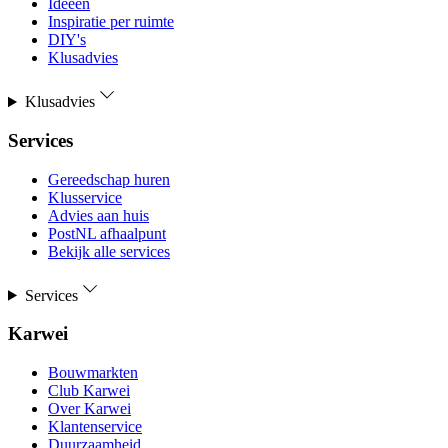
Ideeën
Inspiratie per ruimte
DIY's
Klusadvies
Klusadvies
Services
Gereedschap huren
Klusservice
Advies aan huis
PostNL afhaalpunt
Bekijk alle services
Services
Karwei
Bouwmarkten
Club Karwei
Over Karwei
Klantenservice
Duurzaamheid