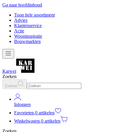
Ga naar hoofdinhoud
Toon hele assortiment
Advies
Klantenservice
Actie
Wooninspiratie
Bouwmarkten
Karwei
Zoeken
Zoeken
Inloggen
Favorieten
,
0 artikelen
Winkelwagen
,
0 artikelen
Zoeken