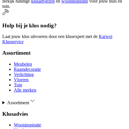
Bekijk handige
klusadviezen
en
wooninspiratie
voor jouw huis en
tuin.
Hulp bij je klus nodig?
Laat jouw klus uitvoeren door een klusexpert met de
Karwei
Klusservice
Assortiment
Meubelen
Raamdecoratie
Verlichting
Vloeren
Tuin
Alle merken
Assortiment
Klusadvies
Wooninspiratie